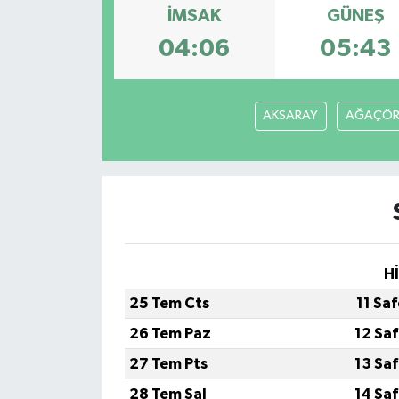
İMSAK
GÜNEŞ
04:06
05:43
AKSARAY
AĞAÇÖR
H
25 Tem Cts
11 Sa
26 Tem Paz
12 Sa
27 Tem Pts
13 Sa
28 Tem Sal
14 Sa