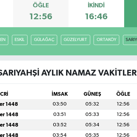
ÖĞLE
İKINDI
12:56
16:46
EN
ESKİL
GÜLAĞAÇ
GÜZELYURT
ORTAKÖY
SARI
SARIYAHŞİ AYLIK NAMAZ VAKITLER
İCRİ
İMSAK
GÜNEŞ
ÖĞLE
fer 1448
03:50
05:32
12:56
fer 1448
03:51
05:33
12:56
fer 1448
03:52
05:34
12:56
fer 1448
03:54
05:35
12:56