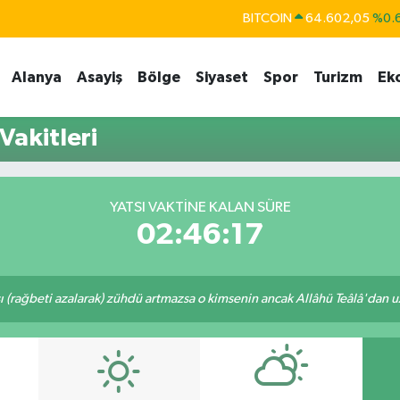
BITCOIN
64.602,05
%0.
DOLAR
47,6006
%0.
Alanya
Asayiş
Bölge
Siyaset
Spor
Turizm
Ek
EURO
55,0250
%0.
STERLİN
64,2398
%0
Vakitleri
GRAM ALTIN
6513.94
%0.
BİST100
13.768
%
YATSI VAKTINE KALAN SÜRE
02:46:17
ı (rağbeti azalarak) zühdü artmazsa o kimsenin ancak Allâhü Teâlâ'dan uzak