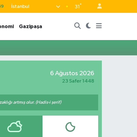
°
İstanbul
69
31
06
onomi
Gazipaşa
02
.2
32
48
6 Ağustos 2026
23 Safer 1448
lığı artmış olur. (Hadis-i şerif)