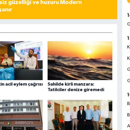
iz güzelliği ve huzuru Modern
şanır
1
G
1
K
K
G
G
in acil eylem çağrısı
Sahilde kirli manzara:
Tatilciler denize giremedi
1
B
B
A