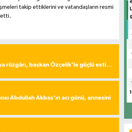
şmeleri takip ettiklerini ve vatandaşların resmi
etti.
ya rüzgârı, başkan Özçelik’le güçlü esti…
1
ısı Abdullah Akbaş’ın acı günü, annesini