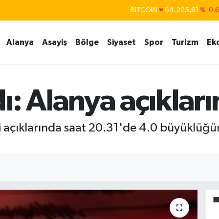
BITCOIN
64.225,61
%-0.
DOLAR
47,6704
%
Alanya
Asayiş
Bölge
Siyaset
Spor
Turizm
Ek
EURO
55,0406
%-0.
STERLİN
64,2143
%
GRAM ALTIN
6510.40
%0.4
ı: Alanya açıkla
BİST100
13.799
%7
i açıklarında saat 20.31'de 4.0 büyüklü