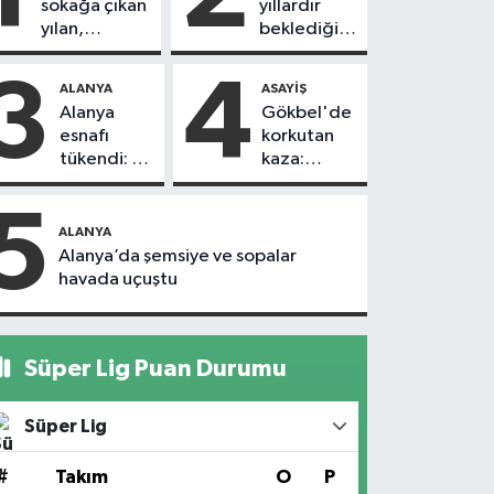
sokağa çıkan
yıllardır
yılan,
beklediği
vatandaşı
yol askıdan
kovaladı
döndü
3
4
ALANYA
ASAYIŞ
Alanya
Gökbel'de
esnafı
korkutan
tükendi: 1
kaza:
ayda 150
Başkanın
dükkan
eşine
5
kapandı
motosiklet
ALANYA
çarptı
Alanya’da şemsiye ve sopalar
havada uçuştu
Süper Lig Puan Durumu
Süper Lig
#
Takım
O
P