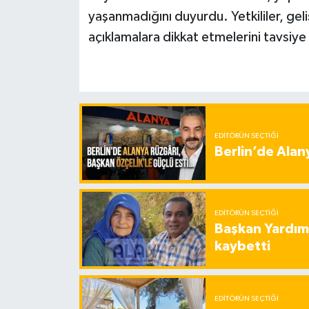
yaşanmadığını duyurdu. Yetkililer, geli
açıklamalara dikkat etmelerini tavsiye 
EDITÖRÜN SEÇTIĞI
Berlin’de Alan
EDITÖRÜN SEÇTIĞI
Başkan Yardımc
kaybetti
EDITÖRÜN SEÇTIĞI