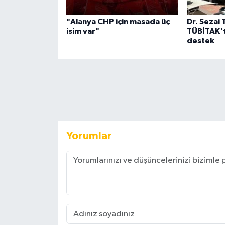
"Alanya CHP için masada üç
Dr. Sezai 
isim var"
TÜBİTAK't
destek
Yorumlar