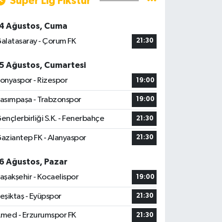
Süper Lig Fikstür
4 Ağustos, Cuma
alatasaray - Çorum FK
21:30
5 Ağustos, Cumartesi
onyaspor - Rizespor
19:00
asımpaşa - Trabzonspor
19:00
ençlerbirliği S.K. - Fenerbahçe
21:30
aziantep FK - Alanyaspor
21:30
6 Ağustos, Pazar
aşakşehir - Kocaelispor
19:00
eşiktaş - Eyüpspor
21:30
med - Erzurumspor FK
21:30