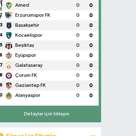
1
Amed
0
0
2
Erzurumspor FK
0
0
3
Başakşehir
0
0
4
Kocaelispor
0
0
5
Beşiktaş
0
0
6
Eyüpspor
0
0
7
Galatasaray
0
0
8
Çorum FK
0
0
9
Gaziantep FK
0
0
0
Alanyaspor
0
0
Detaylar için tıklayın