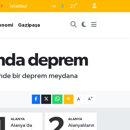
°
İstanbul
63
27
0
onomi
Gazipaşa
08
0
5
rında deprem
0
ğünde bir deprem meydana
-
+
A
A
1
2
ALANYA
ALANYA
Alanya’da
Alanyalıların