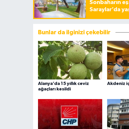
Sonbaharın eşs
Saraylar’da ya
Bunlar da ilginizi çekebilir
Alanya’da 15 yıllık ceviz
Akdeniz iç
ağaçları kesildi