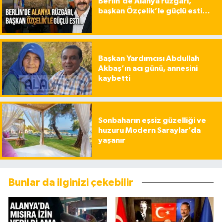
Berlin’de Alanya rüzgârı,
başkan Özçelik’le güçlü esti…
Başkan Yardımcısı Abdullah
Akbaş’ın acı günü, annesini
kaybetti
Sonbaharın eşsiz güzelliği ve
huzuru Modern Saraylar’da
yaşanır
Bunlar da ilginizi çekebilir