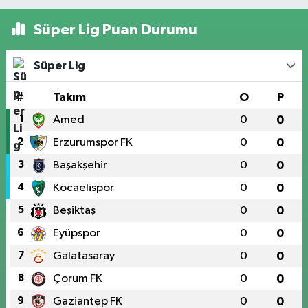
Süper Lig Puan Durumu
Süper Lig
#
Takım
O
P
1
Amed
0
0
2
Erzurumspor FK
0
0
3
Başakşehir
0
0
4
Kocaelispor
0
0
5
Beşiktaş
0
0
6
Eyüpspor
0
0
7
Galatasaray
0
0
8
Çorum FK
0
0
9
Gaziantep FK
0
0