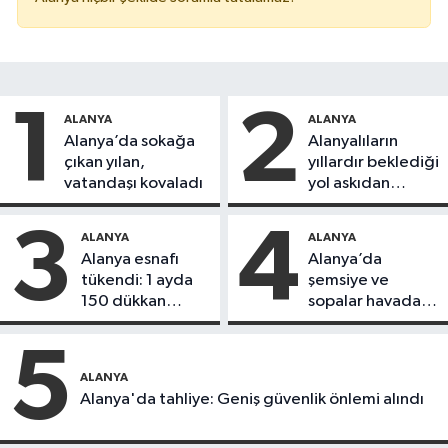
1
2
ALANYA
ALANYA
Alanya’da sokağa
Alanyalıların
çıkan yılan,
yıllardır beklediği
vatandaşı kovaladı
yol askıdan
döndü
3
4
ALANYA
ALANYA
Alanya esnafı
Alanya’da
tükendi: 1 ayda
şemsiye ve
150 dükkan
sopalar havada
kapandı
uçuştu
5
ALANYA
Alanya'da tahliye: Geniş güvenlik önlemi alındı