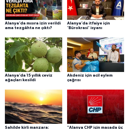
Alanya’da mısıra izin verildi
Alanya’da itfaiye için
ama tezgâhta ne çıktı?
‘Bürokrasi’ isyanı
Alanya’da 15 yıllık ceviz
Akdeniz için acil eylem
ağaçları kesildi
çağrısı
Sahilde kirli manzara:
"Alanya CHP için masada üç