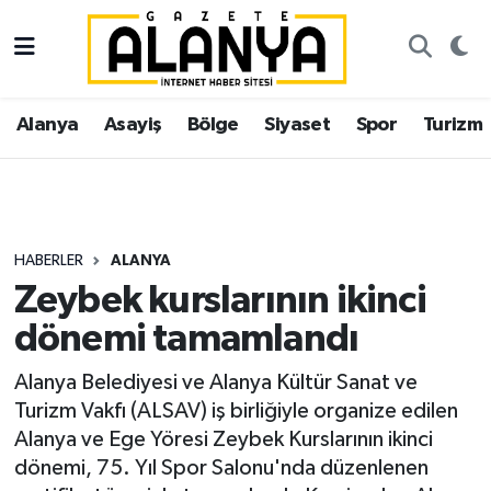
Alanya
İstanbul Nöbetçi Eczaneler
Alanya
Asayiş
Bölge
Siyaset
Spor
Turizm
Asayiş
İstanbul Hava Durumu
Bölge
İstanbul Trafik Yoğunluk Haritası
Siyaset
Süper Lig Puan Durumu ve Fikstür
HABERLER
ALANYA
Zeybek kurslarının ikinci
Spor
Tüm Manşetler
dönemi tamamlandı
Turizm
Son Dakika Haberleri
Alanya Belediyesi ve Alanya Kültür Sanat ve
Turizm Vakfı (ALSAV) iş birliğiyle organize edilen
Ekonomi
Haber Arşivi
Alanya ve Ege Yöresi Zeybek Kurslarının ikinci
dönemi, 75. Yıl Spor Salonu'nda düzenlenen
Gazipaşa