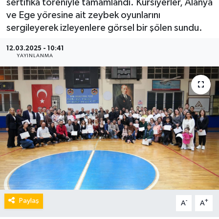
sertifika töreniyle tamamlandı. Kursiyerler, Alanya
ve Ege yöresine ait zeybek oyunlarını
sergileyerek izleyenlere görsel bir şölen sundu.
12.03.2025 - 10:41
YAYINLANMA
Paylaş
-
+
A
A