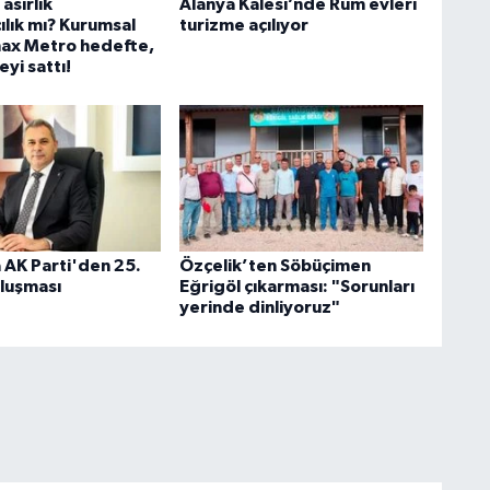
asırlık
Alanya Kalesi’nde Rum evleri
ılık mı? Kurumsal
turizme açılıyor
ax Metro hedefte,
eyi sattı!
 AK Parti'den 25.
Özçelik’ten Söbüçimen
uluşması
Eğrigöl çıkarması: "Sorunları
yerinde dinliyoruz"