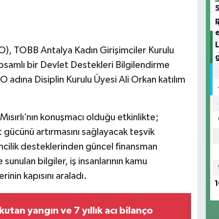
O), TOBB Antalya Kadın Girişimciler Kurulu
kapsamlı bir Devlet Destekleri Bilgilendirme
 adına Disiplin Kurulu Üyesi Ali Orkan katılım
ısırlı’nın konuşmacı olduğu etkinlikte;
t gücünü artırmasını sağlayacak teşvik
imcilik desteklerinden güncel finansman
unulan bilgiler, iş insanlarının kamu
rinin kapısını araladı.
1
utan yangın ve 7 yıllık acı bilanço