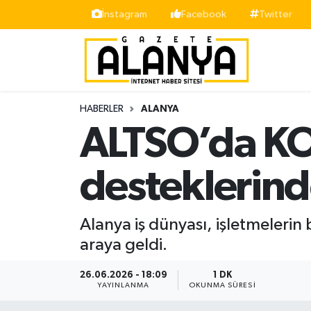
İnstagram
Facebook
Twitter
Alanya
İstanbul Nöbetçi Eczaneler
Asayiş
İstanbul Hava Durumu
HABERLER
ALANYA
Bölge
İstanbul Trafik Yoğunluk Haritası
ALTSO’da KOB
Siyaset
Süper Lig Puan Durumu ve Fikstür
desteklerin
Spor
Tüm Manşetler
Alanya iş dünyası, işletmelerin
Turizm
Son Dakika Haberleri
araya geldi.
Ekonomi
Haber Arşivi
26.06.2026 - 18:09
1 DK
YAYINLANMA
OKUNMA SÜRESI
Gazipaşa