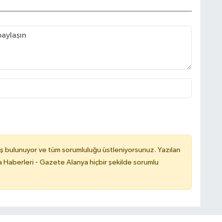
ş bulunuyor ve tüm sorumluluğu üstleniyorsunuz. Yazılan
 Haberleri - Gazete Alanya hiçbir şekilde sorumlu