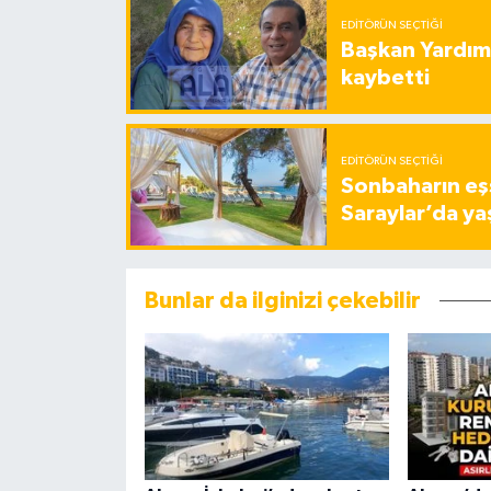
EDITÖRÜN SEÇTIĞI
Başkan Yardımc
kaybetti
EDITÖRÜN SEÇTIĞI
Sonbaharın eşs
Saraylar’da ya
Bunlar da ilginizi çekebilir