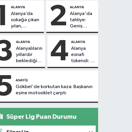
1
2
ALANYA
ALANYA
Alanya’da
Alanya'da
sokağa çıkan
tahliye:
yılan,
Geniş
vatandaşı
güvenlik
kovaladı
önlemi
3
4
ALANYA
ALANYA
alındı
Alanyalıların
Alanya
yıllardır
esnafı
beklediği
tükendi: 1
yol askıdan
ayda 150
döndü
dükkan
5
kapandı
ASAYIŞ
Gökbel'de korkutan kaza: Başkanın
eşine motosiklet çarptı
Süper Lig Puan Durumu