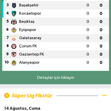
3
Başakşehir
0
0
4
Kocaelispor
0
0
5
Beşiktaş
0
0
6
Eyüpspor
0
0
7
Galatasaray
0
0
8
Çorum FK
0
0
9
Gaziantep FK
0
0
10
Alanyaspor
0
0
Detaylar için tıklayın
Süper Lig Fikstür
14 Ağustos, Cuma