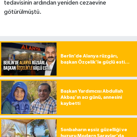
tedavisinin ardından yeniden cezaevine
götürülmüştü.
Berlin’de Alanya rüzgârı,
başkan Özçelik’le güçlü esti…
Başkan Yardımcısı Abdullah
Akbaş’ın acı günü, annesini
kaybetti
Sonbaharın eşsiz güzelliği ve
huzuru Modern Saraylar’da