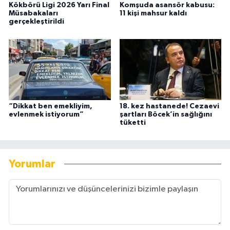
Kökbörü Ligi 2026 Yarı Final
Komşuda asansör kabusu:
Müsabakaları
11 kişi mahsur kaldı
gerçekleştirildi
“Dikkat ben emekliyim,
18. kez hastanede! Cezaevi
evlenmek istiyorum”
şartları Böcek’in sağlığını
tüketti
Yorumlar