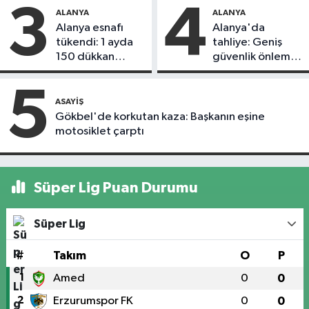
3
4
ALANYA
ALANYA
Alanya esnafı
Alanya'da
tükendi: 1 ayda
tahliye: Geniş
150 dükkan
güvenlik önlemi
kapandı
alındı
5
ASAYIŞ
Gökbel'de korkutan kaza: Başkanın eşine
motosiklet çarptı
Süper Lig Puan Durumu
Süper Lig
#
Takım
O
P
1
Amed
0
0
2
Erzurumspor FK
0
0