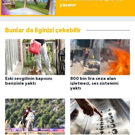
yaşanır
Bunlar da ilginizi çekebilir
Eski sevgilinin kapısını
800 bin lira ceza alan
benzinle yaktı
işletmeci, ses sistemini
yaktı