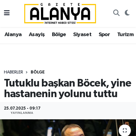
Alanya
İstanbul Nöbetçi Eczaneler
Alanya
Asayiş
Bölge
Siyaset
Spor
Turizm
Asayiş
İstanbul Hava Durumu
Bölge
İstanbul Trafik Yoğunluk Haritası
Siyaset
Süper Lig Puan Durumu ve Fikstür
HABERLER
BÖLGE
Tutuklu başkan Böcek, yine
Spor
Tüm Manşetler
hastanenin yolunu tuttu
Turizm
Son Dakika Haberleri
25.07.2025 - 09:17
YAYINLANMA
Ekonomi
Haber Arşivi
Gazipaşa