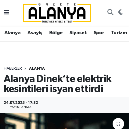
Alanya
İstanbul Nöbetçi Eczaneler
Alanya
Asayiş
Bölge
Siyaset
Spor
Turizm
Asayiş
İstanbul Hava Durumu
Bölge
İstanbul Trafik Yoğunluk Haritası
Siyaset
Süper Lig Puan Durumu ve Fikstür
HABERLER
ALANYA
Alanya Dinek’te elektrik
Spor
Tüm Manşetler
kesintileri isyan ettirdi
Turizm
Son Dakika Haberleri
24.07.2025 - 17:32
YAYINLANMA
Ekonomi
Haber Arşivi
Gazipaşa