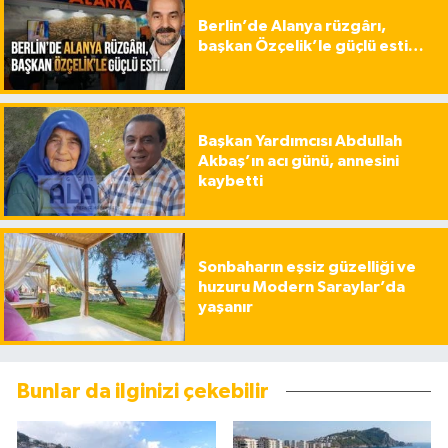
Berlin’de Alanya rüzgârı,
başkan Özçelik’le güçlü esti…
Başkan Yardımcısı Abdullah
Akbaş’ın acı günü, annesini
kaybetti
Sonbaharın eşsiz güzelliği ve
huzuru Modern Saraylar’da
yaşanır
Bunlar da ilginizi çekebilir