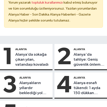
Yorum yazarak
topluluk kurallarımızı
kabul etmiş bulunuyor
ve tüm sorumluluğu üstleniyorsunuz. Yazılan yorumlardan
Alanya Haber - Son Dakika Alanya Haberleri - Gazete
Alanya hiçbir şekilde sorumlu tutulamaz.
1
2
ALANYA
ALANYA
Alanya’da sokağa
Alanya'da
çıkan yılan,
tahliye: Geniş
vatandaşı kovaladı
güvenlik önlemi
alındı
3
4
ALANYA
ALANYA
Alanyalıların
Alanya esnafı
yıllardır
tükendi: 1 ayda
beklediği yol
150 dükkan
askıdan döndü
kapandı