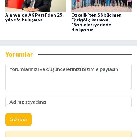
Alanya'da AK Parti'den 25.
Özçelik’ten Söbüçimen
yıl vefa buluşması
Eğrigöl çıkarması:
"Sorunları yerinde
dinliyoruz"
Yorumlar
Gönder