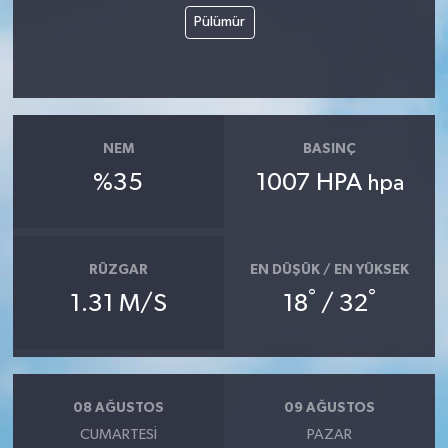
Pülümür
NEM
BASINÇ
%35
1007 HPA
hpa
RÜZGAR
EN DÜŞÜK / EN YÜKSEK
°
°
1.31 M/S
18
/ 32
08 AĞUSTOS
09 AĞUSTOS
CUMARTESI
PAZAR