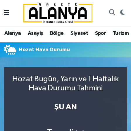
Alanya
İstanbul Nöbetçi Eczaneler
Alanya
Asayiş
Bölge
Siyaset
Spor
Turizm
Asayiş
İstanbul Hava Durumu
Hozat Hava Durumu
Bölge
İstanbul Trafik Yoğunluk Haritası
Siyaset
Süper Lig Puan Durumu ve Fikstür
Hozat Bugün, Yarın ve 1 Haftalık
Spor
Tüm Manşetler
Hava Durumu Tahmini
Turizm
Son Dakika Haberleri
ŞU AN
Ekonomi
Haber Arşivi
Gazipaşa