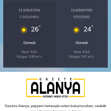
12 AĞUSTOS
13 AĞUSTOS
ÇARŞAMBA
PERŞEMBE
°
°
26
24
Güneşli
Güneşli
Nem: %30
Nem: %44
Rüzgar: 5.89 m/s
Rüzgar: 3.61 m/s
Gazete Alanya, yepyeni temasıyla sizleri buluştururken, sadelik