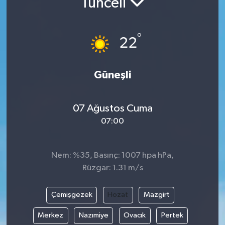
Tunceli
°
22
Güneşli
07 Ağustos Cuma
07:00
Nem: %35, Basınç: 1007 hpa hPa,
Rüzgar: 1.31 m/s
Çemişgezek
Hozat
Mazgirt
Merkez
Nazımiye
Ovacık
Pertek