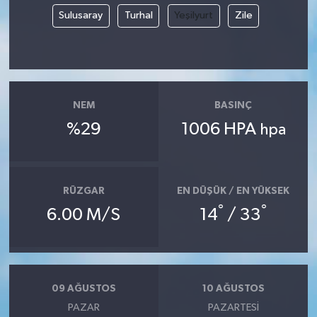
Sulusaray
Turhal
Yeşilyurt
Zile
NEM
BASINÇ
%29
1006 HPA
hpa
RÜZGAR
EN DÜŞÜK / EN YÜKSEK
°
°
6.00 M/S
14
/ 33
09 AĞUSTOS
10 AĞUSTOS
PAZAR
PAZARTESI