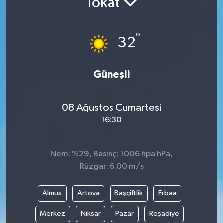
Tokat
°
32
Güneşli
08 Ağustos Cumartesi
16:30
Nem: %29, Basınç: 1006 hpa hPa,
Rüzgar: 6.00 m/s
Almus
Artova
Başçiftlik
Erbaa
Merkez
Niksar
Pazar
Reşadiye