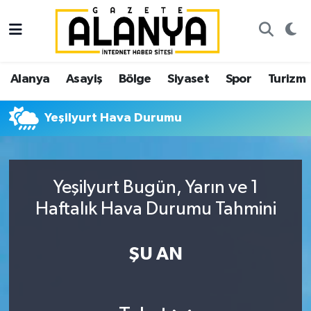
Alanya
İstanbul Nöbetçi Eczaneler
Alanya
Asayiş
Bölge
Siyaset
Spor
Turizm
Asayiş
İstanbul Hava Durumu
Yeşilyurt Hava Durumu
Bölge
İstanbul Trafik Yoğunluk Haritası
Siyaset
Süper Lig Puan Durumu ve Fikstür
Yeşilyurt Bugün, Yarın ve 1
Spor
Tüm Manşetler
Haftalık Hava Durumu Tahmini
Turizm
Son Dakika Haberleri
ŞU AN
Ekonomi
Haber Arşivi
Gazipaşa