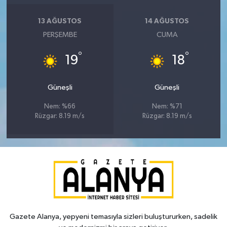
13 AĞUSTOS
14 AĞUSTOS
PERŞEMBE
CUMA
°
°
19
18
Güneşli
Güneşli
Nem: %66
Nem: %71
Rüzgar: 8.19 m/s
Rüzgar: 8.19 m/s
Gazete Alanya, yepyeni temasıyla sizleri buluştururken, sadelik