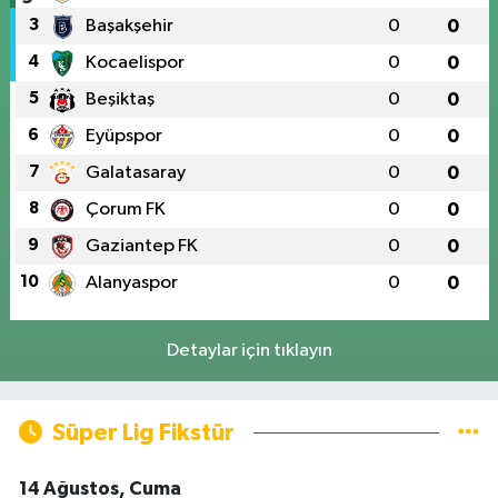
3
Başakşehir
0
0
4
Kocaelispor
0
0
5
Beşiktaş
0
0
6
Eyüpspor
0
0
7
Galatasaray
0
0
8
Çorum FK
0
0
9
Gaziantep FK
0
0
10
Alanyaspor
0
0
Detaylar için tıklayın
Süper Lig Fikstür
14 Ağustos, Cuma