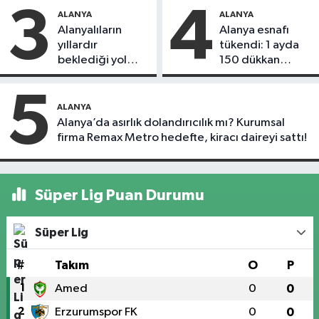
3
4
ALANYA
ALANYA
Alanyalıların
Alanya esnafı
yıllardır
tükendi: 1 ayda
beklediği yol
150 dükkan
askıdan döndü
kapandı
5
ALANYA
Alanya’da asırlık dolandırıcılık mı? Kurumsal
firma Remax Metro hedefte, kiracı daireyi sattı!
Süper Lig Puan Durumu
Süper Lig
#
Takım
O
P
1
Amed
0
0
2
Erzurumspor FK
0
0