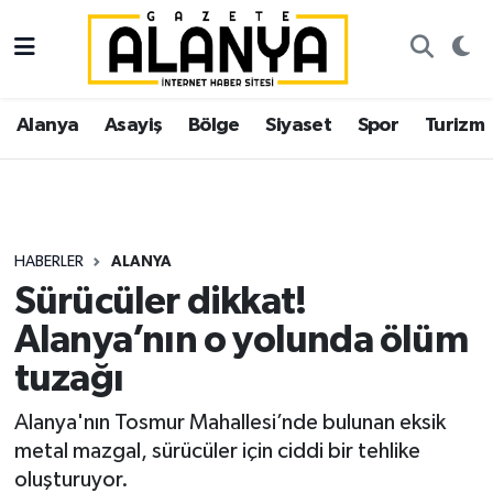
Alanya
İstanbul Nöbetçi Eczaneler
Alanya
Asayiş
Bölge
Siyaset
Spor
Turizm
Asayiş
İstanbul Hava Durumu
Bölge
İstanbul Trafik Yoğunluk Haritası
Siyaset
Süper Lig Puan Durumu ve Fikstür
HABERLER
ALANYA
Sürücüler dikkat!
Spor
Tüm Manşetler
Alanya’nın o yolunda ölüm
Turizm
Son Dakika Haberleri
tuzağı
Ekonomi
Haber Arşivi
Alanya'nın Tosmur Mahallesi’nde bulunan eksik
metal mazgal, sürücüler için ciddi bir tehlike
Gazipaşa
oluşturuyor.