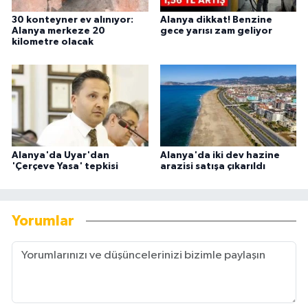
30 konteyner ev alınıyor:
Alanya dikkat! Benzine
Alanya merkeze 20
gece yarısı zam geliyor
kilometre olacak
Alanya'da Uyar'dan
Alanya'da iki dev hazine
'Çerçeve Yasa' tepkisi
arazisi satışa çıkarıldı
Yorumlar