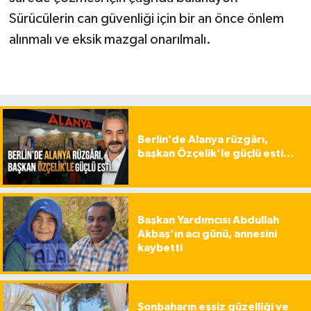
Sürücülerin can güvenliği için bir an önce önlem
alınmalı ve eksik mazgal onarılmalı.
Berlin’de Alanya rüzgârı,
başkan Özçelik’le güçlü esti…
Başkan Yardımcısı Abdullah
Akbaş’ın acı günü, annesini
kaybetti
Sonbaharın eşsiz güzelliği ve