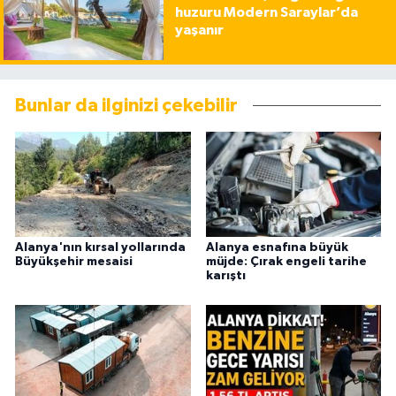
huzuru Modern Saraylar’da
yaşanır
Bunlar da ilginizi çekebilir
Alanya'nın kırsal yollarında
Alanya esnafına büyük
Büyükşehir mesaisi
müjde: Çırak engeli tarihe
karıştı