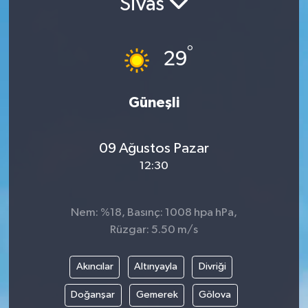
Sivas
°
29
Güneşli
09 Ağustos Pazar
12:30
Nem: %18, Basınç: 1008 hpa hPa,
Rüzgar: 5.50 m/s
Akıncılar
Altınyayla
Divriği
Doğanşar
Gemerek
Gölova