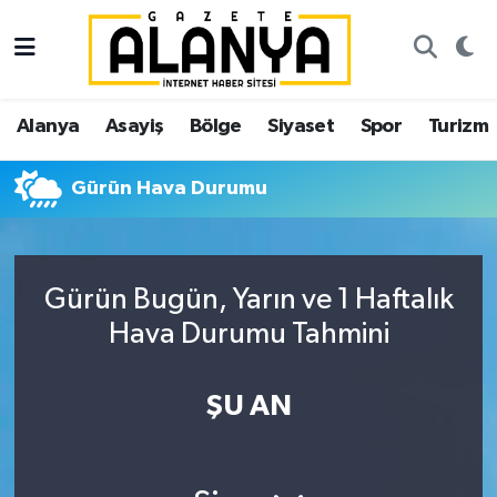
Alanya
İstanbul Nöbetçi Eczaneler
Alanya
Asayiş
Bölge
Siyaset
Spor
Turizm
Asayiş
İstanbul Hava Durumu
Gürün Hava Durumu
Bölge
İstanbul Trafik Yoğunluk Haritası
Siyaset
Süper Lig Puan Durumu ve Fikstür
Gürün Bugün, Yarın ve 1 Haftalık
Spor
Tüm Manşetler
Hava Durumu Tahmini
Turizm
Son Dakika Haberleri
ŞU AN
Ekonomi
Haber Arşivi
Gazipaşa