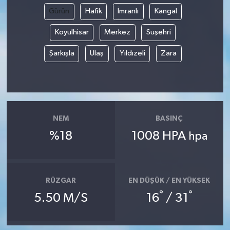
Gürün
Hafik
İmranlı
Kangal
Koyulhisar
Merkez
Suşehri
Şarkışla
Ulaş
Yıldızeli
Zara
NEM
BASINÇ
%18
1008 HPA
hpa
RÜZGAR
EN DÜŞÜK / EN YÜKSEK
°
°
5.50 M/S
16
/ 31