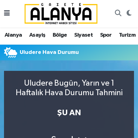
Alanya
İstanbul Nöbetçi Eczaneler
Alanya
Asayiş
Bölge
Siyaset
Spor
Turizm
Asayiş
İstanbul Hava Durumu
Uludere Hava Durumu
Bölge
İstanbul Trafik Yoğunluk Haritası
Siyaset
Süper Lig Puan Durumu ve Fikstür
Uludere Bugün, Yarın ve 1
Spor
Tüm Manşetler
Haftalık Hava Durumu Tahmini
Turizm
Son Dakika Haberleri
ŞU AN
Ekonomi
Haber Arşivi
Gazipaşa