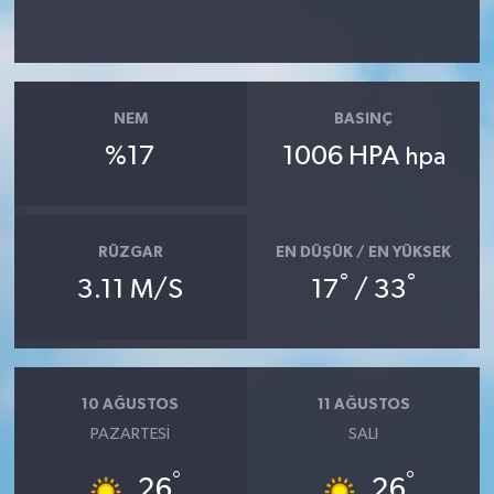
NEM
BASINÇ
%17
1006 HPA
hpa
RÜZGAR
EN DÜŞÜK / EN YÜKSEK
°
°
3.11 M/S
17
/ 33
10 AĞUSTOS
11 AĞUSTOS
PAZARTESI
SALI
°
°
26
26