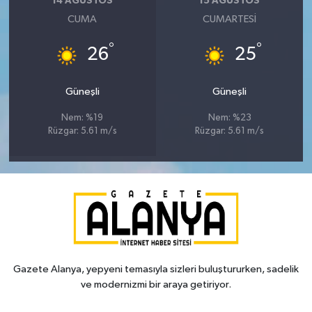
14 AĞUSTOS
15 AĞUSTOS
CUMA
CUMARTESI
°
°
26
25
Güneşli
Güneşli
Nem: %19
Nem: %23
Rüzgar: 5.61 m/s
Rüzgar: 5.61 m/s
Gazete Alanya, yepyeni temasıyla sizleri buluştururken, sadelik
ve modernizmi bir araya getiriyor.