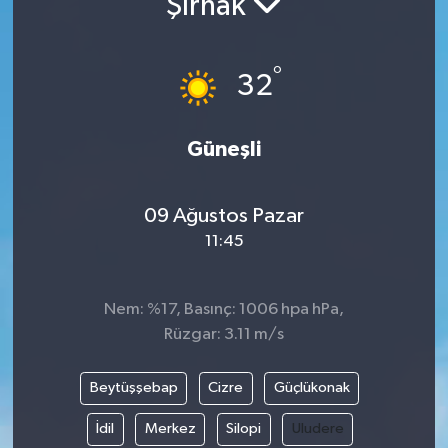
Şırnak
°
32
Güneşli
09 Ağustos Pazar
11:45
Nem: %17, Basınç: 1006 hpa hPa,
Rüzgar: 3.11 m/s
Beytüşşebap
Cizre
Güçlükonak
İdil
Merkez
Silopi
Uludere