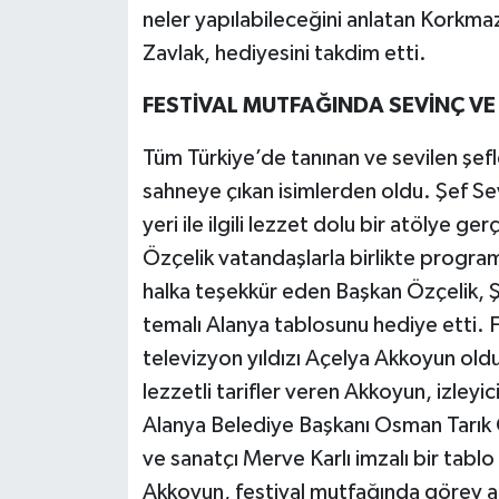
neler yapılabileceğini anlatan Korkm
Zavlak, hediyesini takdim etti.
FESTİVAL MUTFAĞINDA SEVİNÇ VE
Tüm Türkiye’de tanınan ve sevilen şe
sahneye çıkan isimlerden oldu. Şef Se
yeri ile ilgili lezzet dolu bir atölye g
Özçelik vatandaşlarla birlikte program
halka teşekkür eden Başkan Özçelik, Ş
temalı Alanya tablosunu hediye etti. 
televizyon yıldızı Açelya Akkoyun oldu
lezzetli tarifler veren Akkoyun, izleyici
Alanya Belediye Başkanı Osman Tarık 
ve sanatçı Merve Karlı imzalı bir tabl
Akkoyun, festival mutfağında görev a