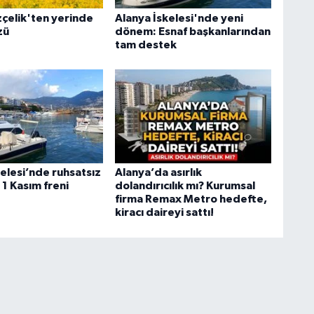
çelik'ten yerinde
Alanya İskelesi'nde yeni
zü
dönem: Esnaf başkanlarından
tam destek
elesi’nde ruhsatsız
Alanya’da asırlık
1 Kasım freni
dolandırıcılık mı? Kurumsal
firma Remax Metro hedefte,
kiracı daireyi sattı!