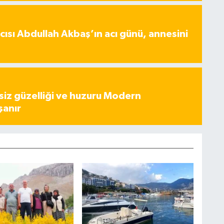
ısı Abdullah Akbaş’ın acı günü, annesini
iz güzelliği ve huzuru Modern
şanır