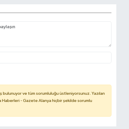
ş bulunuyor ve tüm sorumluluğu üstleniyorsunuz. Yazılan
 Haberleri - Gazete Alanya hiçbir şekilde sorumlu