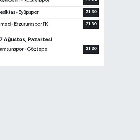
aşakşehir - Kocaelispor
19:00
eşiktaş - Eyüpspor
21:30
med - Erzurumspor FK
21:30
7 Ağustos, Pazartesi
amsunspor - Göztepe
21:30