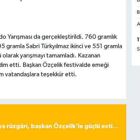
B
B
A
o Yarışması da gerçekleştirildi. 760 gramlık
1
5 gramla Sabri Türkyılmaz ikinci ve 551 gramla
S
olarak yarışmayı tamamladı. Kazanan
kdim etti. Başkan Özçelik festivalde emeği
m vatandaşlara teşekkür etti.
ya rüzgârı, başkan Özçelik’le güçlü esti…