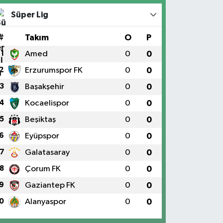
Süper Lig
#
Takım
O
P
1
Amed
0
0
2
Erzurumspor FK
0
0
3
Başakşehir
0
0
4
Kocaelispor
0
0
5
Beşiktaş
0
0
6
Eyüpspor
0
0
7
Galatasaray
0
0
8
Çorum FK
0
0
9
Gaziantep FK
0
0
0
Alanyaspor
0
0