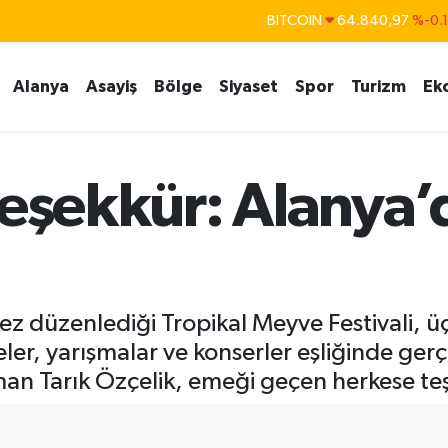
DOLAR
47,7436
%0.
EURO
55,2510
%0.
Alanya
Asayiş
Bölge
Siyaset
Spor
Turizm
Ek
STERLİN
64,4811
%0.
GRAM ALTIN
6660.55
%
BİST100
13.779
%-
teşekkür: Alanya’d
 kez düzenlediği Tropikal Meyve Festivali,
yeler, yarışmalar ve konserler eşliğinde gerçe
n Tarık Özçelik, emeği geçen herkese teş