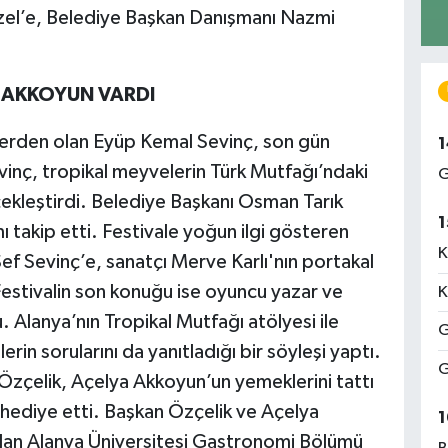
azel’e, Belediye Başkan Danışmanı Nazmi
 AKKOYUN VARDI
flerden olan Eyüp Kemal Sevinç, son gün
1
vinç, tropikal meyvelerin Türk Mutfağı’ndaki
G
erçekleştirdi. Belediye Başkanı Osman Tarık
1
ı takip etti. Festivale yoğun ilgi gösteren
K
ef Sevinç’e, sanatçı Merve Karlı'nın portakal
Festivalin son konuğu ise oyuncu yazar ve
K
. Alanya’nın Tropikal Mutfağı atölyesi ile
G
lerin sorularını da yanıtladığı bir söyleşi yaptı.
G
Özçelik, Açelya Akkoyun’un yemeklerini tattı
o hediye etti. Başkan Özçelik ve Açelya
1
lan Alanya Üniversitesi Gastronomi Bölümü