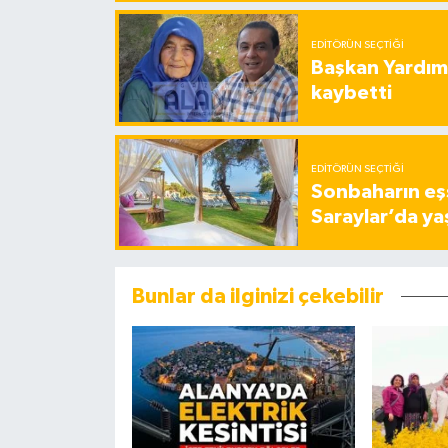
EDITÖRÜN SEÇTIĞI
Başkan Yardımc
kaybetti
EDITÖRÜN SEÇTIĞI
Sonbaharın eşs
Saraylar’da ya
Bunlar da ilginizi çekebilir