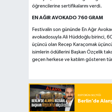
öğrencilerine sertifikalarını verdi.
EN AĞIR AVOKADO 760 GRAM
Festivalin son gününde En Ağır Avokad
avokadosuyla Ali Hüddoğlu birinci, 60
üçüncü olan Recep Karaçomak üçüncü 
isimlerin ödüllerini Başkan Özçelik ta
geçen herkese ve katılım gösteren tü
EDITÖRÜN SEÇTIĞI
Berlin’de Alan