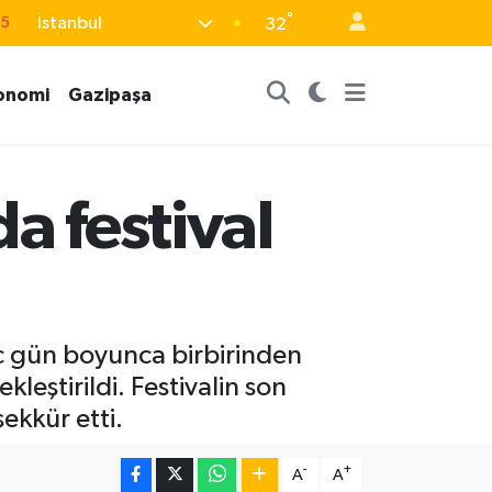
°
İstanbul
32
18
32
onomi
Gazipaşa
38
0
14
a festival
 üç gün boyunca birbirinden
kleştirildi. Festivalin son
ekkür etti.
-
+
A
A