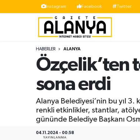
İnstagram
Facebook
Twitter
Alanya
İstanbul Nöbetçi Eczaneler
Asayiş
İstanbul Hava Durumu
HABERLER
ALANYA
Bölge
İstanbul Trafik Yoğunluk Haritası
Özçelik’ten 
Siyaset
Süper Lig Puan Durumu ve Fikstür
sona erdi
Spor
Tüm Manşetler
Alanya Belediyesi’nin bu yıl 3.
Turizm
Son Dakika Haberleri
renkli etkinlikler, stantlar, atöl
gününde Belediye Başkanı Osma
Ekonomi
Haber Arşivi
04.11.2024 - 00:58
Gazipaşa
YAYINLANMA