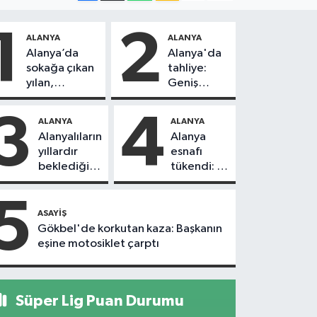
1
2
ALANYA
ALANYA
Alanya’da
Alanya'da
sokağa çıkan
tahliye:
yılan,
Geniş
vatandaşı
güvenlik
kovaladı
önlemi
3
4
ALANYA
ALANYA
alındı
Alanyalıların
Alanya
yıllardır
esnafı
beklediği
tükendi: 1
yol askıdan
ayda 150
döndü
dükkan
5
kapandı
ASAYIŞ
Gökbel'de korkutan kaza: Başkanın
eşine motosiklet çarptı
Süper Lig Puan Durumu