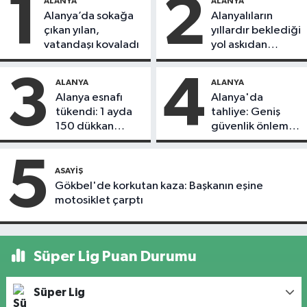
1
2
ALANYA
ALANYA
Alanya’da sokağa
Alanyalıların
çıkan yılan,
yıllardır beklediği
vatandaşı kovaladı
yol askıdan
döndü
3
4
ALANYA
ALANYA
Alanya esnafı
Alanya'da
tükendi: 1 ayda
tahliye: Geniş
150 dükkan
güvenlik önlemi
kapandı
alındı
5
ASAYIŞ
Gökbel'de korkutan kaza: Başkanın eşine
motosiklet çarptı
Süper Lig Puan Durumu
Süper Lig