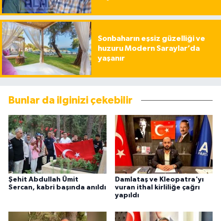
Sonbaharın eşsiz güzelliği ve
huzuru Modern Saraylar’da
yaşanır
Bunlar da ilginizi çekebilir
Şehit Abdullah Ümit
Damlataş ve Kleopatra'yı
Sercan, kabri başında anıldı
vuran ithal kirliliğe çağrı
yapıldı