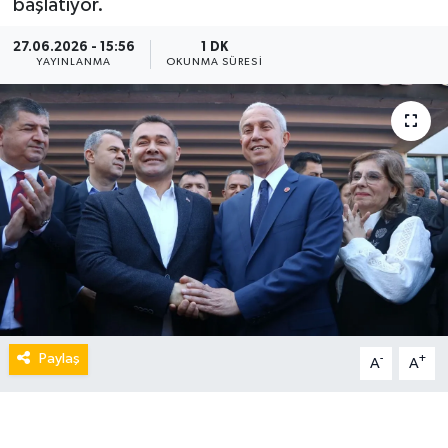
başlatıyor.
27.06.2026 - 15:56
1 DK
YAYINLANMA
OKUNMA SÜRESI
Paylaş
-
+
A
A