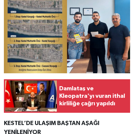
Damlataş ve
Kleopatra'yı vuran ithal
kirliliğe çağrı yapıldı
KESTEL’DE ULAŞIM BAŞTAN AŞAĞI
YENİLENİYOR