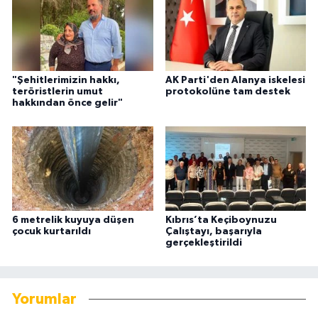
"Şehitlerimizin hakkı,
AK Parti'den Alanya iskelesi
teröristlerin umut
protokolüne tam destek
hakkından önce gelir"
6 metrelik kuyuya düşen
Kıbrıs’ta Keçiboynuzu
çocuk kurtarıldı
Çalıştayı, başarıyla
gerçekleştirildi
Yorumlar