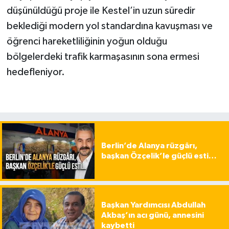
düşünüldüğü proje ile Kestel’in uzun süredir
beklediği modern yol standardına kavuşması ve
öğrenci hareketliliğinin yoğun olduğu
bölgelerdeki trafik karmaşasının sona ermesi
hedefleniyor.
Berlin’de Alanya rüzgârı,
başkan Özçelik’le güçlü esti…
Başkan Yardımcısı Abdullah
Akbaş’ın acı günü, annesini
kaybetti