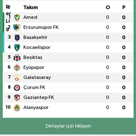
#
Takım
O
P
1
Amed
0
0
2
Erzurumspor FK
0
0
3
Başakşehir
0
0
4
Kocaelispor
0
0
5
Beşiktaş
0
0
6
Eyüpspor
0
0
7
Galatasaray
0
0
8
Çorum FK
0
0
9
Gaziantep FK
0
0
10
Alanyaspor
0
0
Detaylar için tıklayın