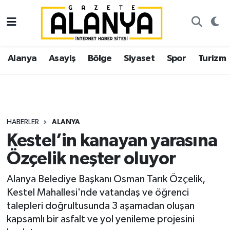
Alanya
İstanbul Nöbetçi Eczaneler
Alanya
Asayiş
Bölge
Siyaset
Spor
Turizm
Asayiş
İstanbul Hava Durumu
Bölge
İstanbul Trafik Yoğunluk Haritası
Siyaset
Süper Lig Puan Durumu ve Fikstür
HABERLER
ALANYA
Kestel’in kanayan yarasına
Spor
Tüm Manşetler
Özçelik neşter oluyor
Turizm
Son Dakika Haberleri
Alanya Belediye Başkanı Osman Tarık Özçelik,
Kestel Mahallesi'nde vatandaş ve öğrenci
Ekonomi
Haber Arşivi
talepleri doğrultusunda 3 aşamadan oluşan
kapsamlı bir asfalt ve yol yenileme projesini
Gazipaşa