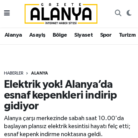
Alanya
İstanbul Nöbetçi Eczaneler
Alanya
Asayiş
Bölge
Siyaset
Spor
Turizm
Asayiş
İstanbul Hava Durumu
Bölge
İstanbul Trafik Yoğunluk Haritası
Siyaset
Süper Lig Puan Durumu ve Fikstür
HABERLER
ALANYA
Elektrik yok! Alanya’da
Spor
Tüm Manşetler
esnaf kepenkleri indirip
Turizm
Son Dakika Haberleri
gidiyor
Ekonomi
Haber Arşivi
Alanya çarşı merkezinde sabah saat 10.00'da
başlayan plansız elektrik kesintisi hayatı felç etti;
Gazipaşa
esnaf kepenk indirme noktasına geldi.