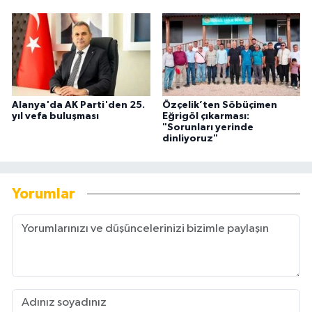
Alanya'da AK Parti'den 25.
Özçelik’ten Söbüçimen
yıl vefa buluşması
Eğrigöl çıkarması:
"Sorunları yerinde
dinliyoruz"
Yorumlar