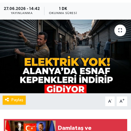
27.06.2026 - 14:42
1 DK
YAYINLANMA
OKUNMA SÜRESI
Paylaş
-
+
A
A
Damlataş ve