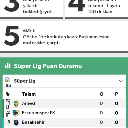
3
4
yıllardır
tükendi: 1 ayda
beklediği yol
150 dükkan
askıdan döndü
kapandı
5
ASAYIŞ
Gökbel'de korkutan kaza: Başkanın eşine
motosiklet çarptı
Süper Lig Puan Durumu
Süper Lig
#
Takım
O
P
1
Amed
0
0
2
Erzurumspor FK
0
0
3
Başakşehir
0
0