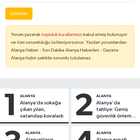
Gönder
Yorum yazarak
topluluk kurallarımızı
kabul etmiş bulunuyor
ve tüm sorumluluğu üstleniyorsunuz. Yazılan yorumlardan
Alanya Haber - Son Dakika Alanya Haberleri - Gazete
Alanya hiçbir şekilde sorumlu tutulamaz.
1
2
ALANYA
ALANYA
Alanya’da sokağa
Alanya'da
çıkan yılan,
tahliye: Geniş
vatandaşı kovaladı
güvenlik önlemi
alındı
ALANYA
ALANYA
Alanyalıların
Alanya esnafı