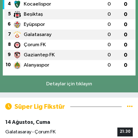
4
Kocaelispor
0
0
5
Beşiktaş
0
0
6
Eyüpspor
0
0
7
Galatasaray
0
0
8
Çorum FK
0
0
9
Gaziantep FK
0
0
10
Alanyaspor
0
0
Detaylar için tıklayın
Süper Lig Fikstür
14 Ağustos, Cuma
Galatasaray - Çorum FK
21:30