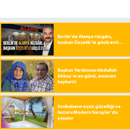
Berlin’de Alanya rüzgârı,
başkan Özçelik’le güçlü esti…
Başkan Yardımcısı Abdullah
Akbaş’ın acı günü, annesini
kaybetti
Sonbaharın eşsiz güzelliği ve
huzuru Modern Saraylar’da
yaşanır