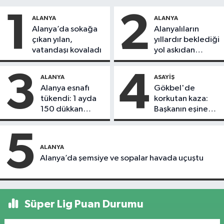
1
2
ALANYA
ALANYA
Alanya’da sokağa
Alanyalıların
çıkan yılan,
yıllardır beklediği
vatandaşı kovaladı
yol askıdan
döndü
3
4
ALANYA
ASAYIŞ
Alanya esnafı
Gökbel'de
tükendi: 1 ayda
korkutan kaza:
150 dükkan
Başkanın eşine
kapandı
motosiklet çarptı
5
ALANYA
Alanya’da şemsiye ve sopalar havada uçuştu
Süper Lig Puan Durumu