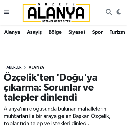
Alanya
İstanbul Nöbetçi Eczaneler
Alanya
Asayiş
Bölge
Siyaset
Spor
Turizm
Asayiş
İstanbul Hava Durumu
Bölge
İstanbul Trafik Yoğunluk Haritası
Siyaset
Süper Lig Puan Durumu ve Fikstür
HABERLER
ALANYA
Özçelik'ten 'Doğu'ya
Spor
Tüm Manşetler
çıkarma: Sorunlar ve
Turizm
Son Dakika Haberleri
talepler dinlendi
Ekonomi
Haber Arşivi
Alanya’nın doğusunda bulunan mahallelerin
muhtarları ile bir araya gelen Başkan Özçelik,
Gazipaşa
toplantıda talep ve istekleri dinledi.