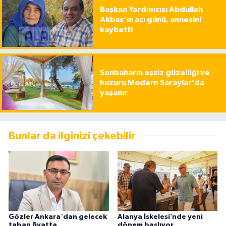
Başkan Yardımcısı Abdullah
Akbaş’ın acı günü, annesini
kaybetti
Sonbaharın eşsiz güzelliği ve
huzuru Modern Saraylar’da
yaşanır
Bunlar da ilginizi çekebilir
Gözler Ankara'dan gelecek
Alanya İskelesi’nde yeni
taban fiyatta
dönem başlıyor