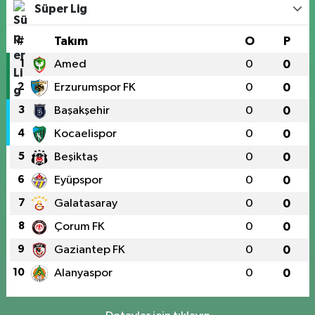
Süper Lig
#
Takım
O
P
1
Amed
0
0
2
Erzurumspor FK
0
0
3
Başakşehir
0
0
4
Kocaelispor
0
0
5
Beşiktaş
0
0
6
Eyüpspor
0
0
7
Galatasaray
0
0
8
Çorum FK
0
0
9
Gaziantep FK
0
0
10
Alanyaspor
0
0