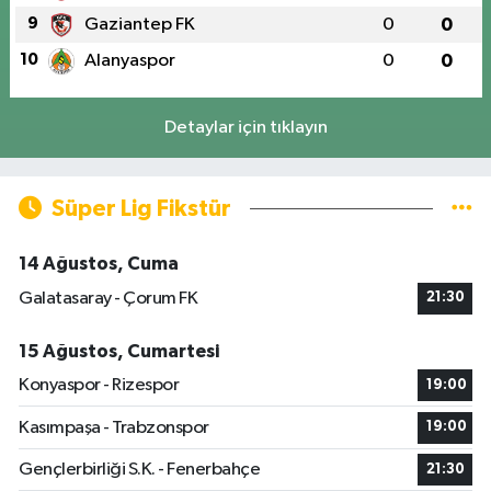
9
Gaziantep FK
0
0
10
Alanyaspor
0
0
Detaylar için tıklayın
Süper Lig Fikstür
14 Ağustos, Cuma
Galatasaray - Çorum FK
21:30
15 Ağustos, Cumartesi
Konyaspor - Rizespor
19:00
Kasımpaşa - Trabzonspor
19:00
Gençlerbirliği S.K. - Fenerbahçe
21:30