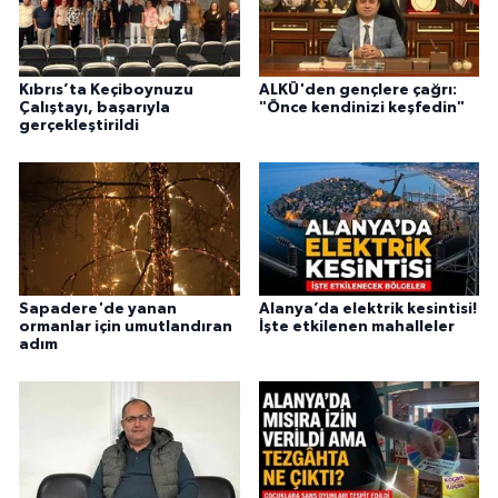
Kıbrıs’ta Keçiboynuzu
ALKÜ'den gençlere çağrı:
Çalıştayı, başarıyla
"Önce kendinizi keşfedin"
gerçekleştirildi
Sapadere'de yanan
Alanya’da elektrik kesintisi!
ormanlar için umutlandıran
İşte etkilenen mahalleler
adım