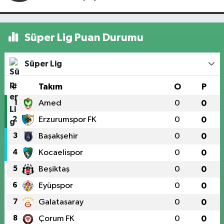
Süper Lig Puan Durumu
Süper Lig
#
Takım
O
P
1
Amed
0
0
2
Erzurumspor FK
0
0
3
Başakşehir
0
0
4
Kocaelispor
0
0
5
Beşiktaş
0
0
6
Eyüpspor
0
0
7
Galatasaray
0
0
8
Çorum FK
0
0