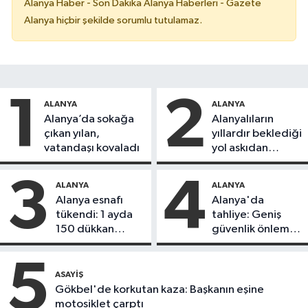
Alanya Haber - Son Dakika Alanya Haberleri - Gazete
Alanya hiçbir şekilde sorumlu tutulamaz.
1
2
ALANYA
ALANYA
Alanya’da sokağa
Alanyalıların
çıkan yılan,
yıllardır beklediği
vatandaşı kovaladı
yol askıdan
döndü
3
4
ALANYA
ALANYA
Alanya esnafı
Alanya'da
tükendi: 1 ayda
tahliye: Geniş
150 dükkan
güvenlik önlemi
kapandı
alındı
5
ASAYIŞ
Gökbel'de korkutan kaza: Başkanın eşine
motosiklet çarptı