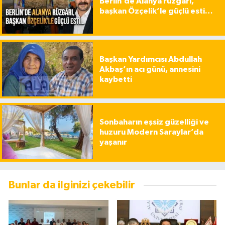
Berlin’de Alanya rüzgârı,
başkan Özçelik’le güçlü esti…
Başkan Yardımcısı Abdullah
Akbaş’ın acı günü, annesini
kaybetti
Sonbaharın eşsiz güzelliği ve
huzuru Modern Saraylar’da
yaşanır
Bunlar da ilginizi çekebilir