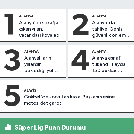
1
2
ALANYA
ALANYA
Alanya’da sokağa
Alanya'da
çıkan yılan,
tahliye: Geniş
vatandaşı kovaladı
güvenlik önlemi
alındı
3
4
ALANYA
ALANYA
Alanyalıların
Alanya esnafı
yıllardır
tükendi: 1 ayda
beklediği yol
150 dükkan
askıdan döndü
kapandı
5
ASAYIŞ
Gökbel'de korkutan kaza: Başkanın eşine
motosiklet çarptı
Süper Lig Puan Durumu