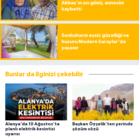
Akbaş’ın acı günü, annesini
kaybetti
Sonbaharın eşsiz güzelliği ve
huzuru Modern Saraylar’da
yaşanır
Bunlar da ilginizi çekebilir
Alanya’da 10 Ağustos’ta
Başkan Özçelik'ten yerinde
planlı elektrik kesintisi
çözüm sözü
uyarısı