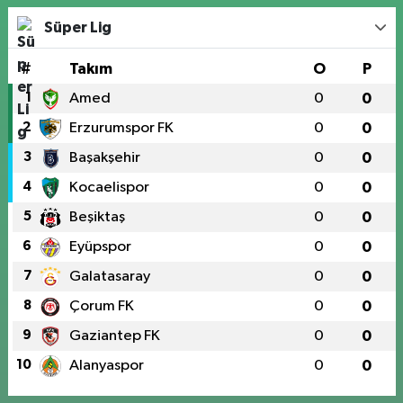
Süper Lig
#
Takım
O
P
1
Amed
0
0
2
Erzurumspor FK
0
0
3
Başakşehir
0
0
4
Kocaelispor
0
0
5
Beşiktaş
0
0
6
Eyüpspor
0
0
7
Galatasaray
0
0
8
Çorum FK
0
0
9
Gaziantep FK
0
0
10
Alanyaspor
0
0