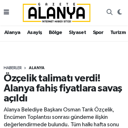
Alanya
İstanbul Nöbetçi Eczaneler
Alanya
Asayiş
Bölge
Siyaset
Spor
Turizm
Asayiş
İstanbul Hava Durumu
Bölge
İstanbul Trafik Yoğunluk Haritası
Siyaset
Süper Lig Puan Durumu ve Fikstür
HABERLER
ALANYA
Özçelik talimatı verdi!
Spor
Tüm Manşetler
Alanya fahiş fiyatlara savaş
Turizm
Son Dakika Haberleri
açıldı
Ekonomi
Haber Arşivi
Alanya Belediye Başkanı Osman Tarık Özçelik,
Encümen Toplantısı sonrası gündeme ilişkin
Gazipaşa
değerlendirmede bulundu. Tüm halkı hafta sonu