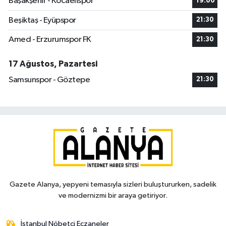
Başakşehir - Kocaelispor
19:00
Beşiktaş - Eyüpspor
21:30
Amed - Erzurumspor FK
21:30
17 Ağustos, Pazartesi
Samsunspor - Göztepe
21:30
Gazete Alanya, yepyeni temasıyla sizleri buluştururken, sadelik
ve modernizmi bir araya getiriyor.
İstanbul Nöbetçi Eczaneler