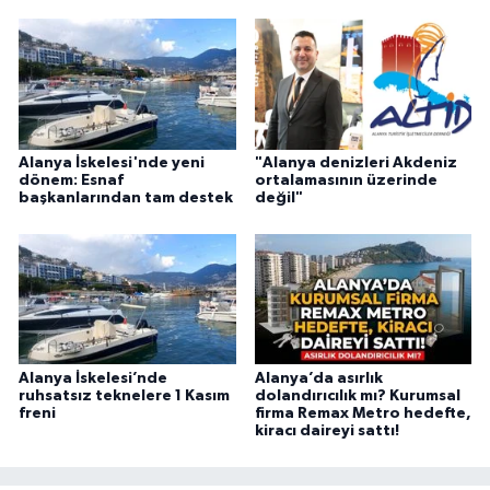
Alanya İskelesi'nde yeni
"Alanya denizleri Akdeniz
dönem: Esnaf
ortalamasının üzerinde
başkanlarından tam destek
değil"
Alanya İskelesi’nde
Alanya’da asırlık
ruhsatsız teknelere 1 Kasım
dolandırıcılık mı? Kurumsal
freni
firma Remax Metro hedefte,
kiracı daireyi sattı!