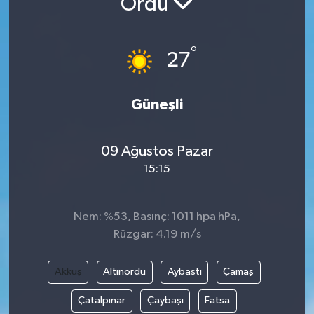
Ordu
°
27
Güneşli
09 Ağustos Pazar
15:15
Nem: %53, Basınç: 1011 hpa hPa,
Rüzgar: 4.19 m/s
Akkuş
Altınordu
Aybastı
Çamaş
Çatalpınar
Çaybaşı
Fatsa