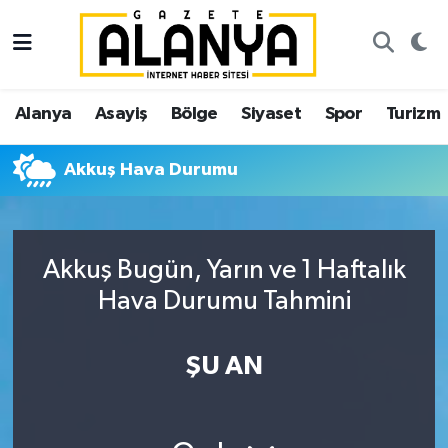
Alanya
İstanbul Nöbetçi Eczaneler
Alanya
Asayiş
Bölge
Siyaset
Spor
Turizm
Asayiş
İstanbul Hava Durumu
Akkuş Hava Durumu
Bölge
İstanbul Trafik Yoğunluk Haritası
Siyaset
Süper Lig Puan Durumu ve Fikstür
Akkuş Bugün, Yarın ve 1 Haftalık
Spor
Tüm Manşetler
Hava Durumu Tahmini
Turizm
Son Dakika Haberleri
ŞU AN
Ekonomi
Haber Arşivi
Gazipaşa