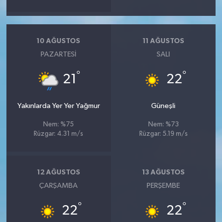
10 AĞUSTOS
11 AĞUSTOS
PAZARTESI
SALI
°
°
21
22
Yakınlarda Yer Yer Yağmur
Güneşli
Nem: %75
Nem: %73
Rüzgar: 4.31 m/s
Rüzgar: 5.19 m/s
12 AĞUSTOS
13 AĞUSTOS
ÇARŞAMBA
PERŞEMBE
°
°
22
22