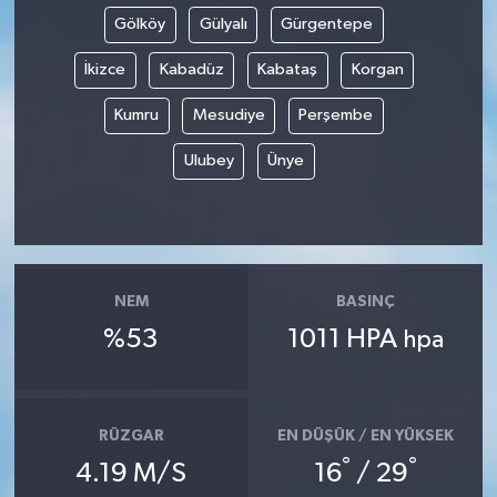
Gölköy
Gülyalı
Gürgentepe
İkizce
Kabadüz
Kabataş
Korgan
Kumru
Mesudiye
Perşembe
Ulubey
Ünye
NEM
BASINÇ
%53
1011 HPA
hpa
RÜZGAR
EN DÜŞÜK / EN YÜKSEK
°
°
4.19 M/S
16
/ 29