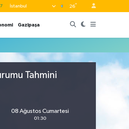
°
İstanbul
87
26
18
onomi
Gazipaşa
32
38
03
14
Durumu Tahmini
08 Ağustos Cumartesi
01:30