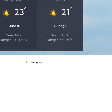
PERŞEMBE
CUMA
°
°
23
21
Güneşli
Güneşli
Nem: %47
Nem: %50
Rüzgar: 10.81 m/s
Rüzgar: 7.69 m/s
İletişim