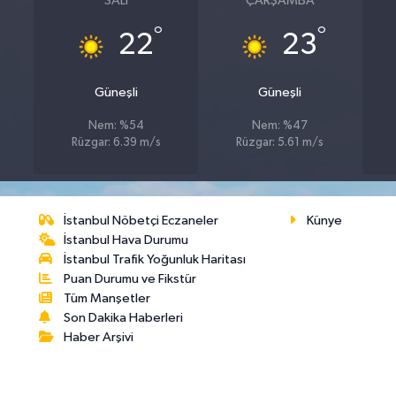
SALI
ÇARŞAMBA
°
°
22
23
Güneşli
Güneşli
Nem: %54
Nem: %47
Rüzgar: 6.39 m/s
Rüzgar: 5.61 m/s
İstanbul Nöbetçi Eczaneler
Künye
İstanbul Hava Durumu
İstanbul Trafik Yoğunluk Haritası
Puan Durumu ve Fikstür
Tüm Manşetler
Son Dakika Haberleri
Haber Arşivi