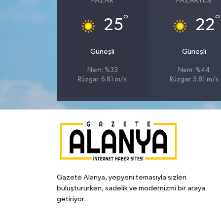
PAZAR
PAZARTESI
°
°
25
22
Güneşli
Güneşli
Nem: %33
Nem: %44
Rüzgar: 6.81 m/s
Rüzgar: 5.81 m/s
Gazete Alanya, yepyeni temasıyla sizleri
buluştururken, sadelik ve modernizmi bir araya
getiriyor.