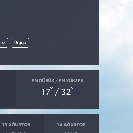
kez
Ürgüp
EN DÜŞÜK / EN YÜKSEK
°
°
17
/ 32
13 AĞUSTOS
14 AĞUSTOS