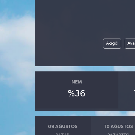
Acıgöl
Ava
NEM
%36
09 AĞUSTOS
10 AĞUSTOS