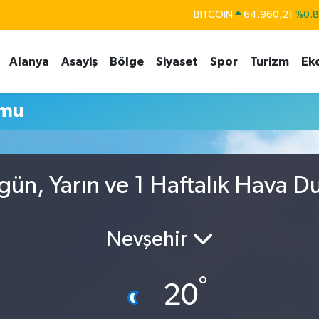
BITCOIN
64.960,21
%0.
DOLAR
47,7436
%0.
Alanya
Asayiş
Bölge
Siyaset
Spor
Turizm
Ek
EURO
55,2510
%0.
STERLİN
64,4811
%0.
umu
GRAM ALTIN
6660.55
%0.
BİST100
13.779
%-
ün, Yarın ve 1 Haftalık Hava 
Nevşehir
°
20