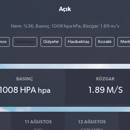
Açık
Nem: %36, Basınç: 1008 hpa hPa, Rüzgar: 1.89 m/s
nos
Derinkuyu
Gülşehir
Hacıbektaş
Kozaklı
Mer
BASINÇ
RÜZGAR
1008 HPA
1.89 M/S
hpa
11 AĞUSTOS
12 AĞUSTOS