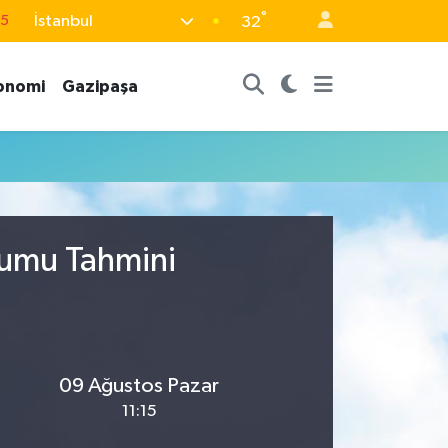
°
İstanbul
15
32
18
onomi
Gazipaşa
32
38
0
14
rumu Tahmini
09 Ağustos Pazar
11:15