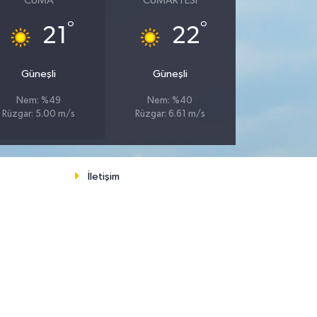
CUMA
CUMARTESI
°
°
21
22
Güneşli
Güneşli
Nem: %49
Nem: %40
Rüzgar: 5.00 m/s
Rüzgar: 6.61 m/s
İletişim