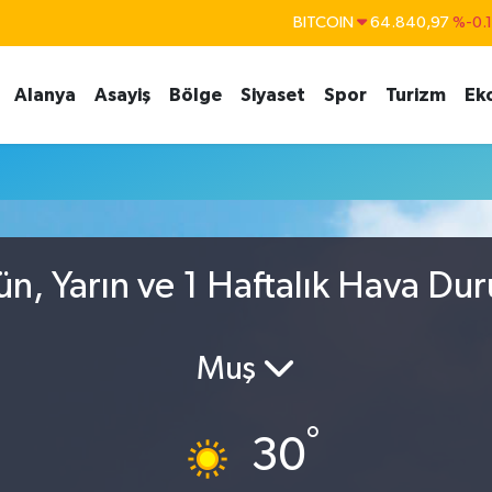
BITCOIN
64.840,97
%-0.
DOLAR
47,7436
%0.
Alanya
Asayiş
Bölge
Siyaset
Spor
Turizm
Ek
EURO
55,2510
%0.
STERLİN
64,4811
%0.
GRAM ALTIN
6660.55
%
BİST100
13.779
%-
ün, Yarın ve 1 Haftalık Hava Du
Muş
°
30