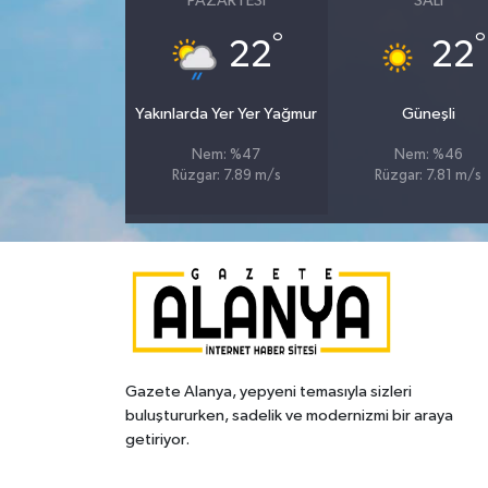
PAZARTESI
SALI
°
°
22
22
Yakınlarda Yer Yer Yağmur
Güneşli
Nem: %47
Nem: %46
Rüzgar: 7.89 m/s
Rüzgar: 7.81 m/s
Gazete Alanya, yepyeni temasıyla sizleri
buluştururken, sadelik ve modernizmi bir araya
getiriyor.