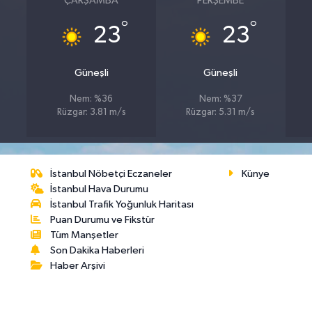
ÇARŞAMBA
PERŞEMBE
°
°
23
23
Güneşli
Güneşli
Nem: %36
Nem: %37
Rüzgar: 3.81 m/s
Rüzgar: 5.31 m/s
İstanbul Nöbetçi Eczaneler
Künye
İstanbul Hava Durumu
İstanbul Trafik Yoğunluk Haritası
Puan Durumu ve Fikstür
Tüm Manşetler
Son Dakika Haberleri
Haber Arşivi