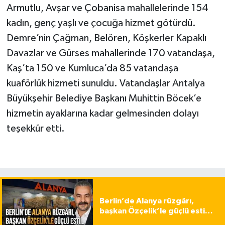
Armutlu, Avşar ve Çobanisa mahallelerinde 154
kadın, genç yaşlı ve çocuğa hizmet götürdü.
Demre’nin Çağman, Belören, Köşkerler Kapaklı
Davazlar ve Gürses mahallerinde 170 vatandaşa,
Kaş’ta 150 ve Kumluca’da 85 vatandaşa
kuaförlük hizmeti sunuldu. Vatandaşlar Antalya
Büyükşehir Belediye Başkanı Muhittin Böcek’e
hizmetin ayaklarına kadar gelmesinden dolayı
teşekkür etti.
Berlin’de Alanya rüzgârı,
başkan Özçelik’le güçlü esti…