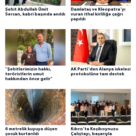
Şehit Abdullah Ümit
Damlataş ve Kleopatra'yı
Sercan, kabri başında anıldı
vuran ithal kirliliğe çağrı
yapıldı
"Şehitlerimizin hakkı,
AK Parti'den Alanya iskelesi
teröristlerin umut
protokolüne tam destek
hakkından önce gelir"
6 metrelik kuyuya düşen
Kıbrıs’ta Keçiboynuzu
çocuk kurtarıldı
Çalıştayı, başarıyla