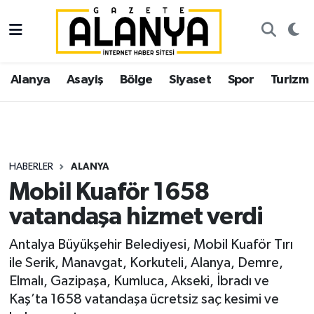
Alanya
İstanbul Nöbetçi Eczaneler
Alanya
Asayiş
Bölge
Siyaset
Spor
Turizm
Asayiş
İstanbul Hava Durumu
Bölge
İstanbul Trafik Yoğunluk Haritası
Siyaset
Süper Lig Puan Durumu ve Fikstür
HABERLER
ALANYA
Mobil Kuaför 1658
Spor
Tüm Manşetler
vatandaşa hizmet verdi
Turizm
Son Dakika Haberleri
Antalya Büyükşehir Belediyesi, Mobil Kuaför Tırı
ile Serik, Manavgat, Korkuteli, Alanya, Demre,
Ekonomi
Haber Arşivi
Elmalı, Gazipaşa, Kumluca, Akseki, İbradı ve
Kaş’ta 1658 vatandaşa ücretsiz saç kesimi ve
Gazipaşa