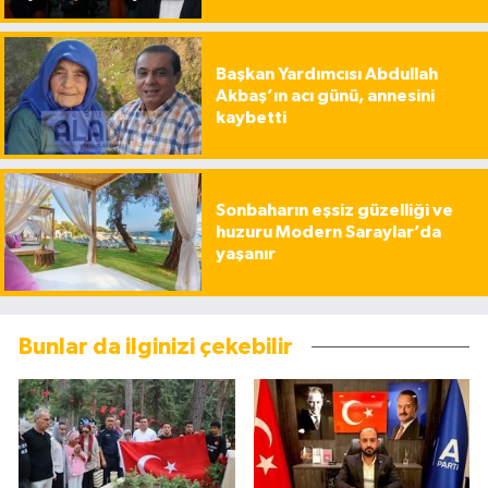
Başkan Yardımcısı Abdullah
Akbaş’ın acı günü, annesini
kaybetti
Sonbaharın eşsiz güzelliği ve
huzuru Modern Saraylar’da
yaşanır
Bunlar da ilginizi çekebilir