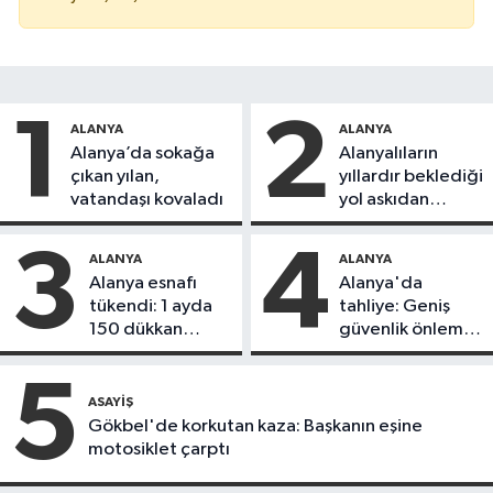
1
2
ALANYA
ALANYA
Alanya’da sokağa
Alanyalıların
çıkan yılan,
yıllardır beklediği
vatandaşı kovaladı
yol askıdan
döndü
3
4
ALANYA
ALANYA
Alanya esnafı
Alanya'da
tükendi: 1 ayda
tahliye: Geniş
150 dükkan
güvenlik önlemi
kapandı
alındı
5
ASAYIŞ
Gökbel'de korkutan kaza: Başkanın eşine
motosiklet çarptı