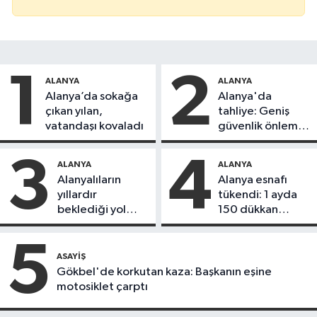
1
2
ALANYA
ALANYA
Alanya’da sokağa
Alanya'da
çıkan yılan,
tahliye: Geniş
vatandaşı kovaladı
güvenlik önlemi
alındı
3
4
ALANYA
ALANYA
Alanyalıların
Alanya esnafı
yıllardır
tükendi: 1 ayda
beklediği yol
150 dükkan
askıdan döndü
kapandı
5
ASAYIŞ
Gökbel'de korkutan kaza: Başkanın eşine
motosiklet çarptı