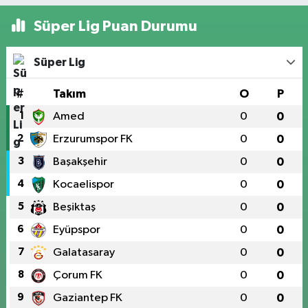
Süper Lig Puan Durumu
Süper Lig
#
Takım
O
P
1
Amed
0
0
2
Erzurumspor FK
0
0
3
Başakşehir
0
0
4
Kocaelispor
0
0
5
Beşiktaş
0
0
6
Eyüpspor
0
0
7
Galatasaray
0
0
8
Çorum FK
0
0
9
Gaziantep FK
0
0