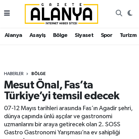
Alanya
İstanbul Nöbetçi Eczaneler
Alanya
Asayiş
Bölge
Siyaset
Spor
Turizm
Asayiş
İstanbul Hava Durumu
Bölge
İstanbul Trafik Yoğunluk Haritası
Siyaset
Süper Lig Puan Durumu ve Fikstür
HABERLER
BÖLGE
Mesut Önal, Fas’ta
Spor
Tüm Manşetler
Türkiye’yi temsil edecek
Turizm
Son Dakika Haberleri
07-12 Mayıs tarihleri arasında Fas’ın Agadir şehri,
dünya çapında ünlü aşçılar ve gastronomi
Ekonomi
Haber Arşivi
uzmanlarını bir araya getirecek olan 2. SOSS
Gastro Gastronomi Yarışması’na ev sahipliği
Gazipaşa