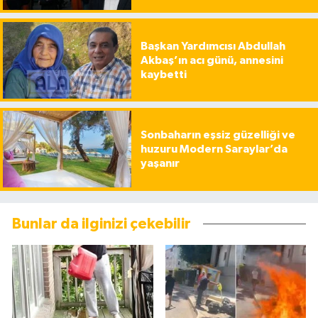
Başkan Yardımcısı Abdullah
Akbaş’ın acı günü, annesini
kaybetti
Sonbaharın eşsiz güzelliği ve
huzuru Modern Saraylar’da
yaşanır
Bunlar da ilginizi çekebilir