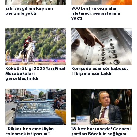
Eski sevgilinin kapısını
800 bin lira ceza alan
benzinle yaktı
işletmeci, ses sistemini
yaktı
Kökbörü Ligi 2026 Yarı Final
Komşuda asansör kabusu:
Müsabakaları
11 kişi mahsur kaldı
gerçekleştirildi
“Dikkat ben emekliyim,
18. kez hastanede! Cezaevi
evlenmek istiyorum”
şartları Böcek’in sağlığını