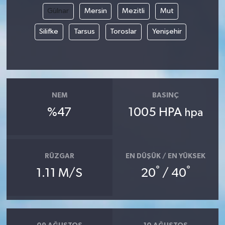
Gülnar
Mersin
Mezitli
Mut
Silifke
Tarsus
Toroslar
Yenişehir
NEM
BASINÇ
%47
1005 HPA
hpa
RÜZGAR
EN DÜŞÜK / EN YÜKSEK
°
°
1.11 M/S
20
/ 40