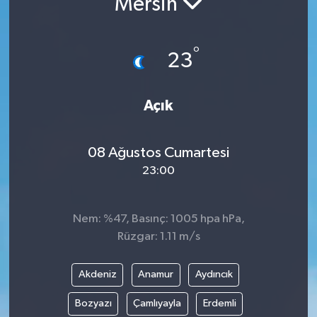
Mersin
°
23
Açık
08 Ağustos Cumartesi
23:00
Nem: %47, Basınç: 1005 hpa hPa,
Rüzgar: 1.11 m/s
Akdeniz
Anamur
Aydıncık
Bozyazı
Çamlıyayla
Erdemli