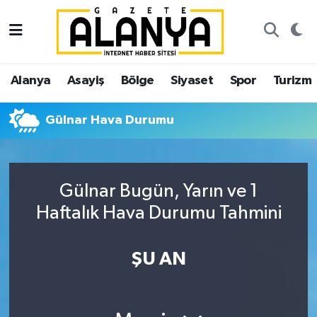
Alanya
İstanbul Nöbetçi Eczaneler
Alanya
Asayiş
Bölge
Siyaset
Spor
Turizm
Asayiş
İstanbul Hava Durumu
Gülnar Hava Durumu
Bölge
İstanbul Trafik Yoğunluk Haritası
Siyaset
Süper Lig Puan Durumu ve Fikstür
Gülnar Bugün, Yarın ve 1
Spor
Tüm Manşetler
Haftalık Hava Durumu Tahmini
Turizm
Son Dakika Haberleri
ŞU AN
Ekonomi
Haber Arşivi
Gazipaşa