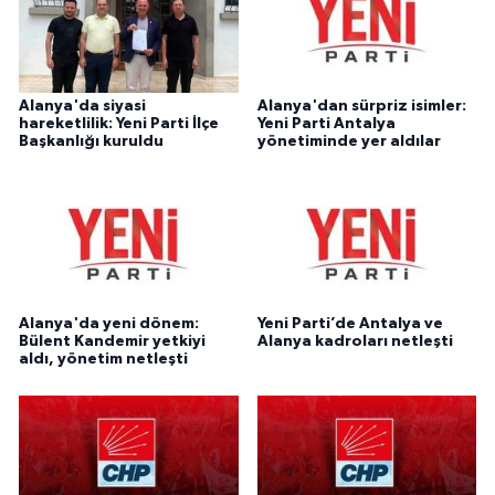
Alanya'da siyasi
Alanya'dan sürpriz isimler:
hareketlilik: Yeni Parti İlçe
Yeni Parti Antalya
Başkanlığı kuruldu
yönetiminde yer aldılar
Alanya'da yeni dönem:
Yeni Parti’de Antalya ve
Bülent Kandemir yetkiyi
Alanya kadroları netleşti
aldı, yönetim netleşti