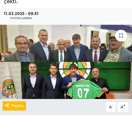
çekti.
11.03.2025 - 09:51
YAYINLANMA
Paylaş
-
+
A
A