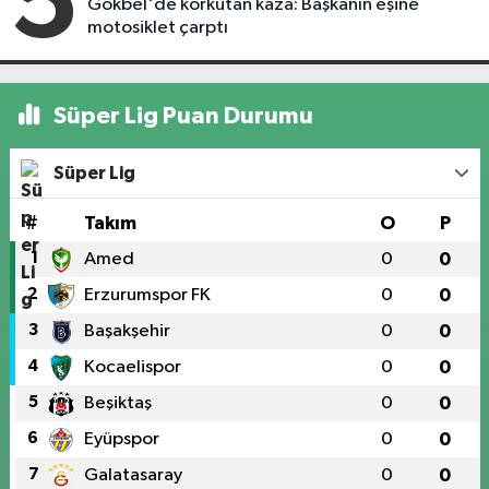
5
Gökbel'de korkutan kaza: Başkanın eşine
motosiklet çarptı
Süper Lig Puan Durumu
Süper Lig
#
Takım
O
P
1
Amed
0
0
2
Erzurumspor FK
0
0
3
Başakşehir
0
0
4
Kocaelispor
0
0
5
Beşiktaş
0
0
6
Eyüpspor
0
0
7
Galatasaray
0
0