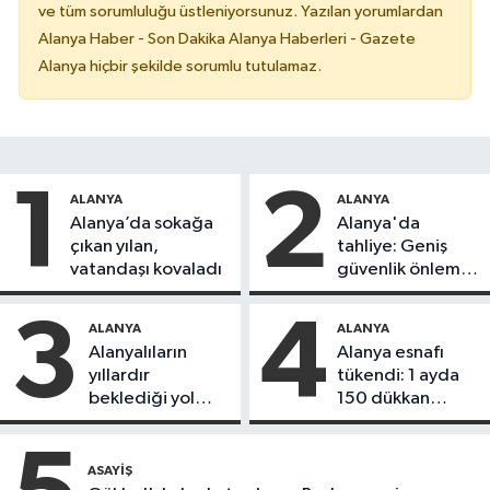
ve tüm sorumluluğu üstleniyorsunuz. Yazılan yorumlardan
Alanya Haber - Son Dakika Alanya Haberleri - Gazete
Alanya hiçbir şekilde sorumlu tutulamaz.
1
2
ALANYA
ALANYA
Alanya’da sokağa
Alanya'da
çıkan yılan,
tahliye: Geniş
vatandaşı kovaladı
güvenlik önlemi
alındı
3
4
ALANYA
ALANYA
Alanyalıların
Alanya esnafı
yıllardır
tükendi: 1 ayda
beklediği yol
150 dükkan
askıdan döndü
kapandı
ASAYIŞ