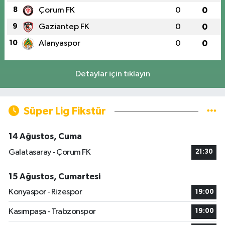
8
Çorum FK
0
0
9
Gaziantep FK
0
0
10
Alanyaspor
0
0
Detaylar için tıklayın
Süper Lig Fikstür
14 Ağustos, Cuma
Galatasaray - Çorum FK
21:30
15 Ağustos, Cumartesi
Konyaspor - Rizespor
19:00
Kasımpaşa - Trabzonspor
19:00