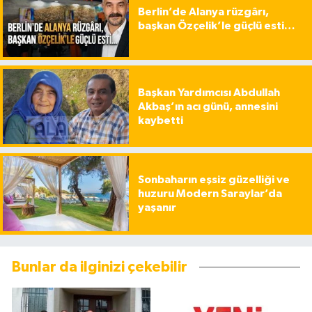
Berlin’de Alanya rüzgârı,
başkan Özçelik’le güçlü esti…
Başkan Yardımcısı Abdullah
Akbaş’ın acı günü, annesini
kaybetti
Sonbaharın eşsiz güzelliği ve
huzuru Modern Saraylar’da
yaşanır
Bunlar da ilginizi çekebilir