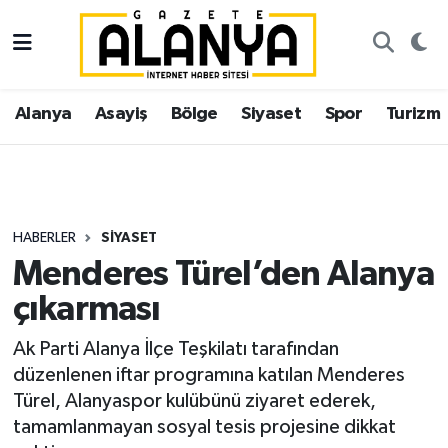
Alanya
İstanbul Nöbetçi Eczaneler
Alanya
Asayiş
Bölge
Siyaset
Spor
Turizm
Asayiş
İstanbul Hava Durumu
Bölge
İstanbul Trafik Yoğunluk Haritası
Siyaset
Süper Lig Puan Durumu ve Fikstür
HABERLER
SIYASET
Menderes Türel’den Alanya
Spor
Tüm Manşetler
çıkarması
Turizm
Son Dakika Haberleri
Ak Parti Alanya İlçe Teşkilatı tarafından
düzenlenen iftar programına katılan Menderes
Ekonomi
Haber Arşivi
Türel, Alanyaspor kulübünü ziyaret ederek,
tamamlanmayan sosyal tesis projesine dikkat
Gazipaşa