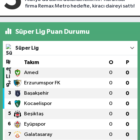
firma Remax Metro hedefte, kiracı daireyi sattı!
Süper Lig Puan Durumu
Süper Lig
#
Takım
O
P
1
Amed
0
0
2
Erzurumspor FK
0
0
3
Başakşehir
0
0
4
Kocaelispor
0
0
5
Beşiktaş
0
0
6
Eyüpspor
0
0
7
Galatasaray
0
0