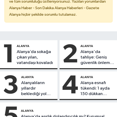
ve tüm sorumluluğu üstleniyorsunuz. Yazılan yorumlardan
Alanya Haber - Son Dakika Alanya Haberleri - Gazete
Alanya hiçbir şekilde sorumlu tutulamaz.
1
2
ALANYA
ALANYA
Alanya’da sokağa
Alanya'da
çıkan yılan,
tahliye: Geniş
vatandaşı kovaladı
güvenlik önlemi
alındı
3
4
ALANYA
ALANYA
Alanyalıların
Alanya esnafı
yıllardır
tükendi: 1 ayda
beklediği yol
150 dükkan
askıdan döndü
kapandı
5
ALANYA
Alanya’da asırlık dolandırıcılık mı? Kurumsal