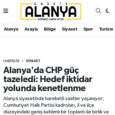
Alanya
İstanbul Nöbetçi Eczaneler
Alanya
Asayiş
Bölge
Siyaset
Spor
Turizm
Asayiş
İstanbul Hava Durumu
Bölge
İstanbul Trafik Yoğunluk Haritası
Siyaset
Süper Lig Puan Durumu ve Fikstür
HABERLER
SIYASET
Alanya'da CHP güç
Spor
Tüm Manşetler
tazeledi: Hedef iktidar
Turizm
Son Dakika Haberleri
yolunda kenetlenme
Ekonomi
Haber Arşivi
Alanya siyasetinde hareketli saatler yaşanıyor;
Cumhuriyet Halk Partisi kadroları, il ve ilçe
Gazipaşa
düzeyindeki geniş katılımlı bir toplantı ile birlik ve