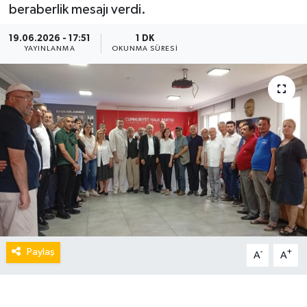
beraberlik mesajı verdi.
19.06.2026 - 17:51
1 DK
YAYINLANMA
OKUNMA SÜRESI
Paylaş
-
+
A
A