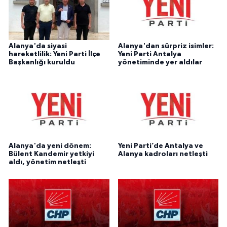
Alanya'da siyasi
Alanya'dan sürpriz isimler:
hareketlilik: Yeni Parti İlçe
Yeni Parti Antalya
Başkanlığı kuruldu
yönetiminde yer aldılar
Alanya'da yeni dönem:
Yeni Parti’de Antalya ve
Bülent Kandemir yetkiyi
Alanya kadroları netleşti
aldı, yönetim netleşti