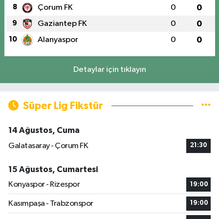
8
Çorum FK
0
0
9
Gaziantep FK
0
0
10
Alanyaspor
0
0
Detaylar için tıklayın
Süper Lig Fikstür
14 Ağustos, Cuma
Galatasaray - Çorum FK
21:30
15 Ağustos, Cumartesi
Konyaspor - Rizespor
19:00
Kasımpaşa - Trabzonspor
19:00