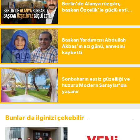
Berlin’de Alanya rüzgârı,
başkan Özçelik’le güçlü esti…
Başkan Yardımcısı Abdullah
Akbaş’ın acı günü, annesini
kaybetti
Sonbaharın eşsiz güzelliği ve
huzuru Modern Saraylar’da
yaşanır
Bunlar da ilginizi çekebilir