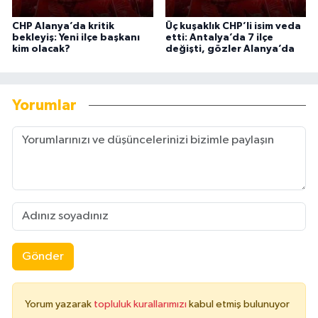
CHP Alanya’da kritik
Üç kuşaklık CHP’li isim veda
bekleyiş: Yeni ilçe başkanı
etti: Antalya’da 7 ilçe
kim olacak?
değişti, gözler Alanya’da
Yorumlar
Gönder
Yorum yazarak
topluluk kurallarımızı
kabul etmiş bulunuyor