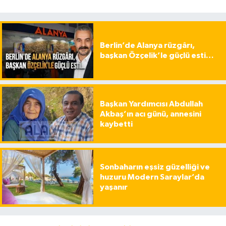
Berlin’de Alanya rüzgârı,
başkan Özçelik’le güçlü esti…
Başkan Yardımcısı Abdullah
Akbaş’ın acı günü, annesini
kaybetti
Sonbaharın eşsiz güzelliği ve
huzuru Modern Saraylar’da
yaşanır