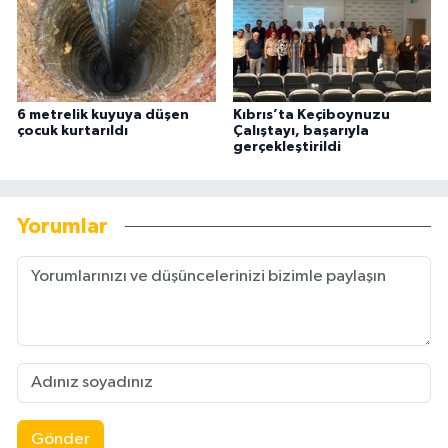
6 metrelik kuyuya düşen
Kıbrıs’ta Keçiboynuzu
çocuk kurtarıldı
Çalıştayı, başarıyla
gerçekleştirildi
Yorumlar
Gönder