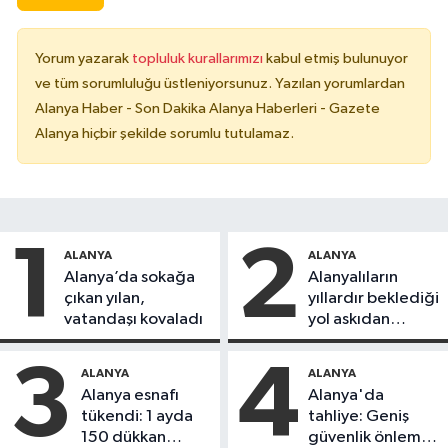
Yorum yazarak
topluluk kurallarımızı
kabul etmiş bulunuyor
ve tüm sorumluluğu üstleniyorsunuz. Yazılan yorumlardan
Alanya Haber - Son Dakika Alanya Haberleri - Gazete
Alanya hiçbir şekilde sorumlu tutulamaz.
1
2
ALANYA
ALANYA
Alanya’da sokağa
Alanyalıların
çıkan yılan,
yıllardır beklediği
vatandaşı kovaladı
yol askıdan
döndü
3
4
ALANYA
ALANYA
Alanya esnafı
Alanya'da
tükendi: 1 ayda
tahliye: Geniş
150 dükkan
güvenlik önlemi