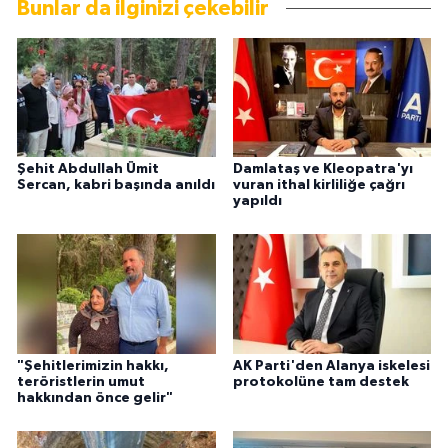
Bunlar da ilginizi çekebilir
Şehit Abdullah Ümit
Damlataş ve Kleopatra'yı
Sercan, kabri başında anıldı
vuran ithal kirliliğe çağrı
yapıldı
"Şehitlerimizin hakkı,
AK Parti'den Alanya iskelesi
teröristlerin umut
protokolüne tam destek
hakkından önce gelir"