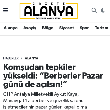
Alanya
İstanbul Nöbetçi Eczaneler
Alanya
Asayiş
Bölge
Siyaset
Spor
Turizm
Asayiş
İstanbul Hava Durumu
Bölge
İstanbul Trafik Yoğunluk Haritası
Siyaset
Süper Lig Puan Durumu ve Fikstür
HABERLER
ALANYA
Komşudan tepkiler
Spor
Tüm Manşetler
yükseldi: “Berberler Pazar
Turizm
Son Dakika Haberleri
günü de açılsın!”
Ekonomi
Haber Arşivi
CHP Antalya Milletvekili Aykut Kaya,
Manavgat'ta berber ve güzellik salonu
Gazipaşa
işletmecilerinin pazar günleri kapalı olma