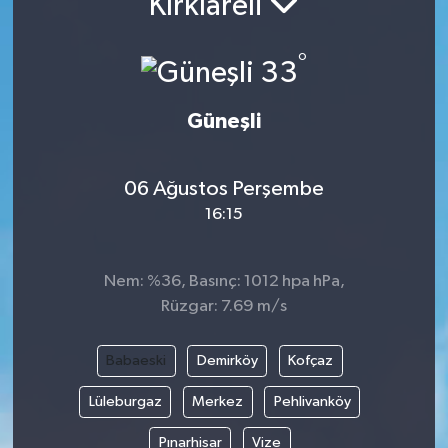
Kırklareli
°
33
Güneşli
06 Ağustos Perşembe
16:15
Nem: %36, Basınç: 1012 hpa hPa,
Rüzgar: 7.69 m/s
Babaeski
Demirköy
Kofçaz
Lüleburgaz
Merkez
Pehlivanköy
Pınarhisar
Vize