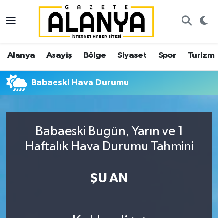
Alanya
İstanbul Nöbetçi Eczaneler
Alanya
Asayiş
Bölge
Siyaset
Spor
Turizm
Asayiş
İstanbul Hava Durumu
Babaeski Hava Durumu
Bölge
İstanbul Trafik Yoğunluk Haritası
Siyaset
Süper Lig Puan Durumu ve Fikstür
Babaeski Bugün, Yarın ve 1
Spor
Tüm Manşetler
Haftalık Hava Durumu Tahmini
Turizm
Son Dakika Haberleri
ŞU AN
Ekonomi
Haber Arşivi
Gazipaşa