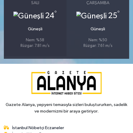
SALI
ÇARŞAMBA
°
°
24
25
Güneşli
Güneşli
Nem: %58
Nem: %50
Rüzgar: 7.81 m/s
Rüzgar: 7.61 m/s
Gazete Alanya, yepyeni temasıyla sizleri buluştururken, sadelik
ve modernizmi bir araya getiriyor.
İstanbul Nöbetçi Eczaneler