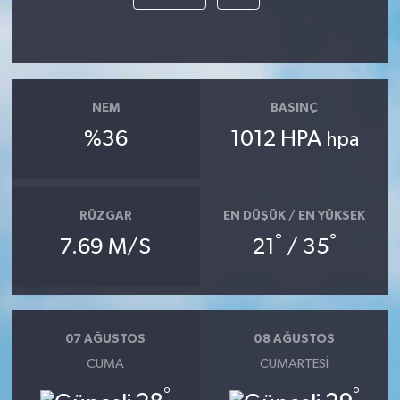
NEM
BASINÇ
%36
1012 HPA
hpa
RÜZGAR
EN DÜŞÜK / EN YÜKSEK
°
°
7.69 M/S
21
/ 35
07 AĞUSTOS
08 AĞUSTOS
CUMA
CUMARTESI
°
°