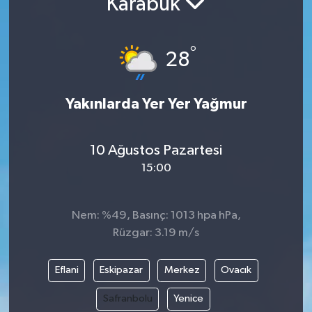
Karabük
°
28
Yakınlarda Yer Yer Yağmur
10 Ağustos Pazartesi
15:00
Nem: %49, Basınç: 1013 hpa hPa,
Rüzgar: 3.19 m/s
Eflani
Eskipazar
Merkez
Ovacık
Safranbolu
Yenice