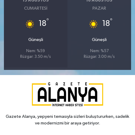
15 AĞUSTOS
16 AĞUSTOS
CUMARTESI
PAZAR
°
°
18
18
Güneşli
Güneşli
Nem: %59
Nem: %57
Rüzgar: 3.50 m/s
Rüzgar: 3.00 m/s
Gazete Alanya, yepyeni temasıyla sizleri buluştururken, sadelik
ve modernizmi bir araya getiriyor.