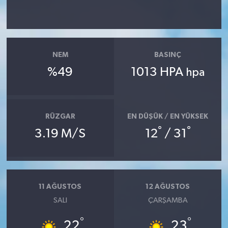
NEM
BASINÇ
%49
1013 HPA
hpa
RÜZGAR
EN DÜŞÜK / EN YÜKSEK
°
°
3.19 M/S
12
/ 31
11 AĞUSTOS
12 AĞUSTOS
SALI
ÇARŞAMBA
°
°
22
23