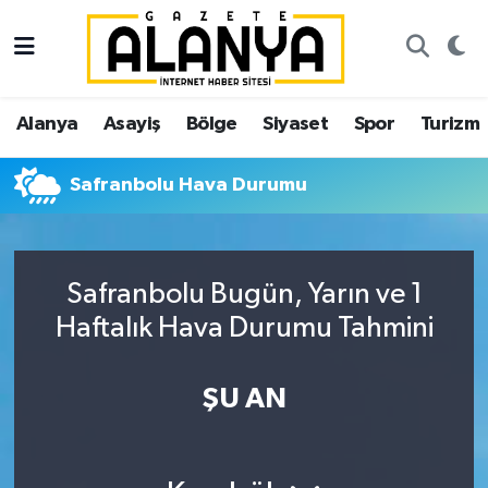
Alanya
İstanbul Nöbetçi Eczaneler
Alanya
Asayiş
Bölge
Siyaset
Spor
Turizm
Asayiş
İstanbul Hava Durumu
Safranbolu Hava Durumu
Bölge
İstanbul Trafik Yoğunluk Haritası
Siyaset
Süper Lig Puan Durumu ve Fikstür
Safranbolu Bugün, Yarın ve 1
Spor
Tüm Manşetler
Haftalık Hava Durumu Tahmini
Turizm
Son Dakika Haberleri
ŞU AN
Ekonomi
Haber Arşivi
Gazipaşa