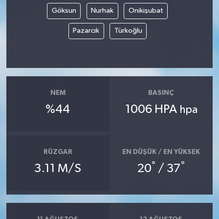
Göksun
Nurhak
Onikişubat
Pazarcık
Türkoğlu
NEM
BASINÇ
%44
1006 HPA
hpa
RÜZGAR
EN DÜŞÜK / EN YÜKSEK
°
°
3.11 M/S
20
/ 37