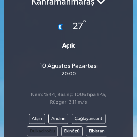
Kahramanmaraş
°
27
Açık
10 Ağustos Pazartesi
20:00
Nem: %44, Basınç: 1006 hpa hPa,
Rüzgar: 3.11 m/s
Afşin
Andırın
Çağlayancerit
Dulkadiroğlu
Ekinözü
Elbistan