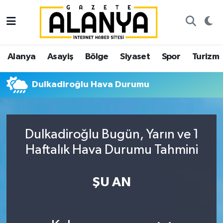
Alanya
İstanbul Nöbetçi Eczaneler
Alanya
Asayiş
Bölge
Siyaset
Spor
Turizm
Asayiş
İstanbul Hava Durumu
Dulkadiroğlu Hava Durumu
Bölge
İstanbul Trafik Yoğunluk Haritası
Siyaset
Süper Lig Puan Durumu ve Fikstür
Dulkadiroğlu Bugün, Yarın ve 1
Spor
Tüm Manşetler
Haftalık Hava Durumu Tahmini
Turizm
Son Dakika Haberleri
ŞU AN
Ekonomi
Haber Arşivi
Gazipaşa