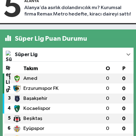
5
ALANYA
Alanya’da asırlık dolandırıcılık mı? Kurumsal
firma Remax Metro hedefte, kiracı daireyi sattı!
Süper Lig Puan Durumu
Süper Lig
#
Takım
O
P
1
Amed
0
0
2
Erzurumspor FK
0
0
3
Başakşehir
0
0
4
Kocaelispor
0
0
5
Beşiktaş
0
0
6
Eyüpspor
0
0