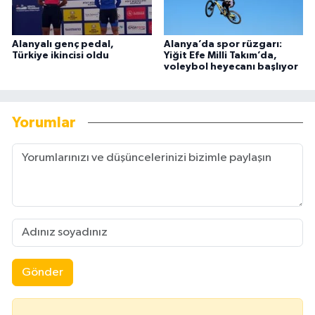
Alanyalı genç pedal,
Alanya’da spor rüzgarı:
Türkiye ikincisi oldu
Yiğit Efe Milli Takım’da,
voleybol heyecanı başlıyor
Yorumlar
Gönder