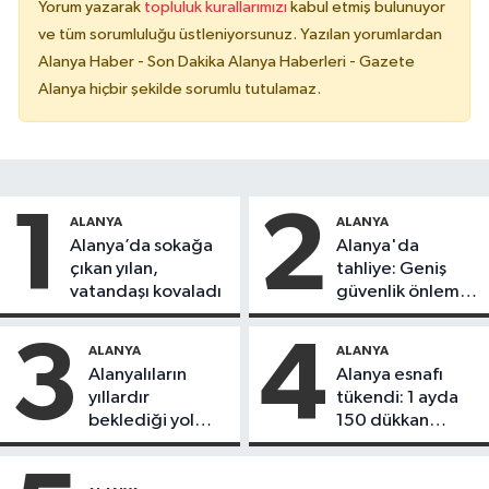
Yorum yazarak
topluluk kurallarımızı
kabul etmiş bulunuyor
ve tüm sorumluluğu üstleniyorsunuz. Yazılan yorumlardan
Alanya Haber - Son Dakika Alanya Haberleri - Gazete
Alanya hiçbir şekilde sorumlu tutulamaz.
1
2
ALANYA
ALANYA
Alanya’da sokağa
Alanya'da
çıkan yılan,
tahliye: Geniş
vatandaşı kovaladı
güvenlik önlemi
alındı
3
4
ALANYA
ALANYA
Alanyalıların
Alanya esnafı
yıllardır
tükendi: 1 ayda
beklediği yol
150 dükkan
askıdan döndü
kapandı