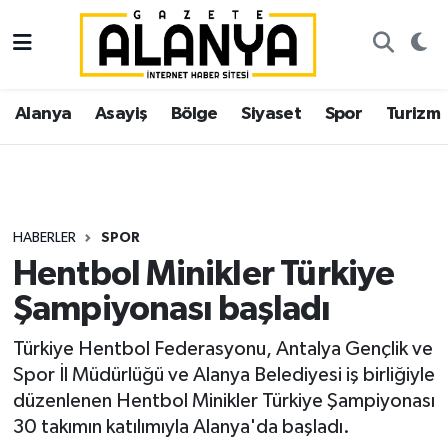
Alanya
İstanbul Nöbetçi Eczaneler
Alanya
Asayiş
Bölge
Siyaset
Spor
Turizm
Asayiş
İstanbul Hava Durumu
Bölge
İstanbul Trafik Yoğunluk Haritası
Siyaset
Süper Lig Puan Durumu ve Fikstür
HABERLER
SPOR
Hentbol Minikler Türkiye
Spor
Tüm Manşetler
Şampiyonası başladı
Turizm
Son Dakika Haberleri
Türkiye Hentbol Federasyonu, Antalya Gençlik ve
Spor İl Müdürlüğü ve Alanya Belediyesi iş birliğiyle
Ekonomi
Haber Arşivi
düzenlenen Hentbol Minikler Türkiye Şampiyonası
30 takımın katılımıyla Alanya'da başladı.
Gazipaşa