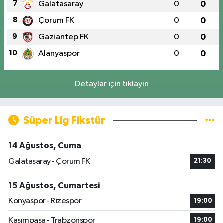
7
Galatasaray
0
0
8
Çorum FK
0
0
9
Gaziantep FK
0
0
10
Alanyaspor
0
0
Detaylar için tıklayın
Süper Lig Fikstür
14 Ağustos, Cuma
Galatasaray - Çorum FK
21:30
15 Ağustos, Cumartesi
Konyaspor - Rizespor
19:00
Kasımpaşa - Trabzonspor
19:00