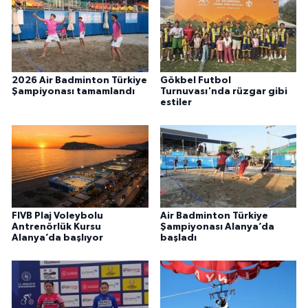
2026 Air Badminton Türkiye
Gökbel Futbol
Şampiyonası tamamlandı
Turnuvası'nda rüzgar gibi
estiler
FIVB Plaj Voleybolu
Air Badminton Türkiye
Antrenörlük Kursu
Şampiyonası Alanya’da
Alanya’da başlıyor
başladı