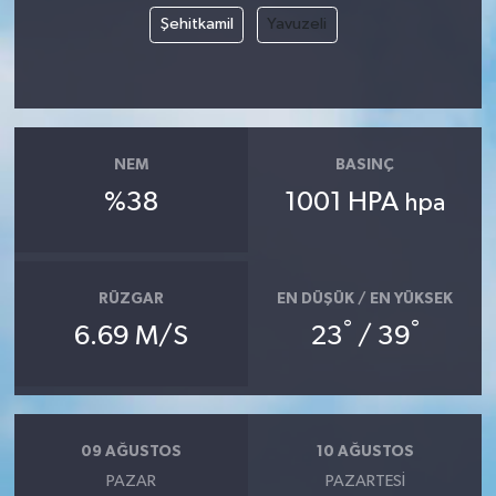
Şehitkamil
Yavuzeli
NEM
BASINÇ
%38
1001 HPA
hpa
RÜZGAR
EN DÜŞÜK / EN YÜKSEK
°
°
6.69 M/S
23
/ 39
09 AĞUSTOS
10 AĞUSTOS
PAZAR
PAZARTESI