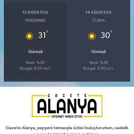
13 AĞUSTOS
14 AĞUSTOS
PERŞEMBE
CUMA
°
°
31
30
Güneşli
Güneşli
Nem: %28
Nem: %28
Rüzgar: 8.00 m/s
Rüzgar: 5.00 m/s
Gazete Alanya, yepyeni temasıyla sizleri buluştururken, sadelik