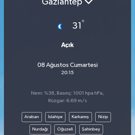
Gaziantep
°
31
Açık
08 Ağustos Cumartesi
20:15
Nem: %38, Basınç: 1001 hpa hPa,
Rüzgar: 6.69 m/s
Araban
İslahiye
Karkamış
Nizip
Nurdağı
Oğuzeli
Şahinbey