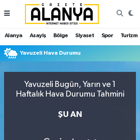
Alanya
İstanbul Nöbetçi Eczaneler
Alanya
Asayiş
Bölge
Siyaset
Spor
Turizm
Asayiş
İstanbul Hava Durumu
Yavuzeli Hava Durumu
Bölge
İstanbul Trafik Yoğunluk Haritası
Siyaset
Süper Lig Puan Durumu ve Fikstür
Yavuzeli Bugün, Yarın ve 1
Spor
Tüm Manşetler
Haftalık Hava Durumu Tahmini
Turizm
Son Dakika Haberleri
ŞU AN
Ekonomi
Haber Arşivi
Gazipaşa