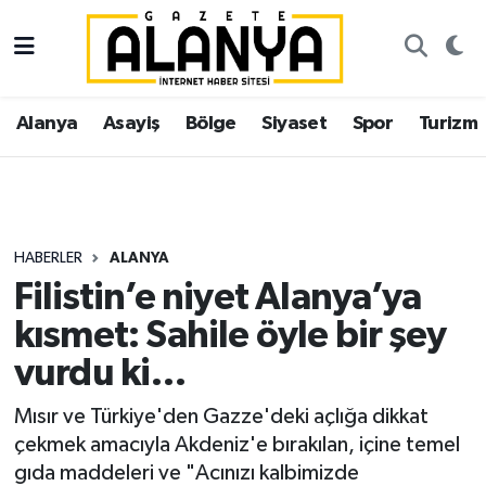
Alanya
İstanbul Nöbetçi Eczaneler
Alanya
Asayiş
Bölge
Siyaset
Spor
Turizm
Asayiş
İstanbul Hava Durumu
Bölge
İstanbul Trafik Yoğunluk Haritası
Siyaset
Süper Lig Puan Durumu ve Fikstür
HABERLER
ALANYA
Filistin’e niyet Alanya’ya
Spor
Tüm Manşetler
kısmet: Sahile öyle bir şey
Turizm
Son Dakika Haberleri
vurdu ki…
Ekonomi
Haber Arşivi
Mısır ve Türkiye'den Gazze'deki açlığa dikkat
çekmek amacıyla Akdeniz'e bırakılan, içine temel
Gazipaşa
gıda maddeleri ve "Acınızı kalbimizde