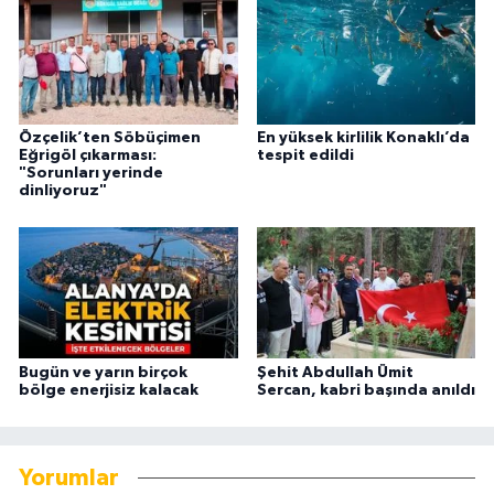
Özçelik’ten Söbüçimen
En yüksek kirlilik Konaklı’da
Eğrigöl çıkarması:
tespit edildi
"Sorunları yerinde
dinliyoruz"
Bugün ve yarın birçok
Şehit Abdullah Ümit
bölge enerjisiz kalacak
Sercan, kabri başında anıldı
Yorumlar