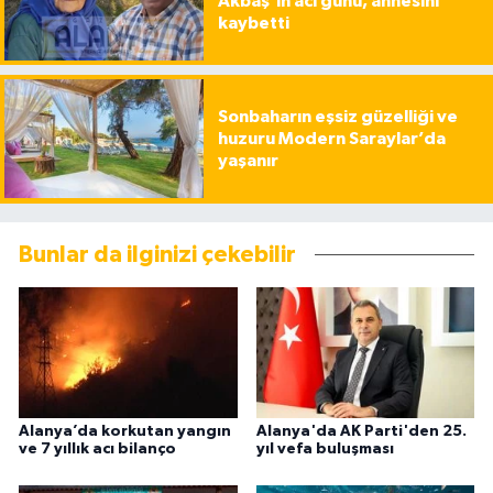
Akbaş’ın acı günü, annesini
kaybetti
Sonbaharın eşsiz güzelliği ve
huzuru Modern Saraylar’da
yaşanır
Bunlar da ilginizi çekebilir
Alanya’da korkutan yangın
Alanya'da AK Parti'den 25.
ve 7 yıllık acı bilanço
yıl vefa buluşması