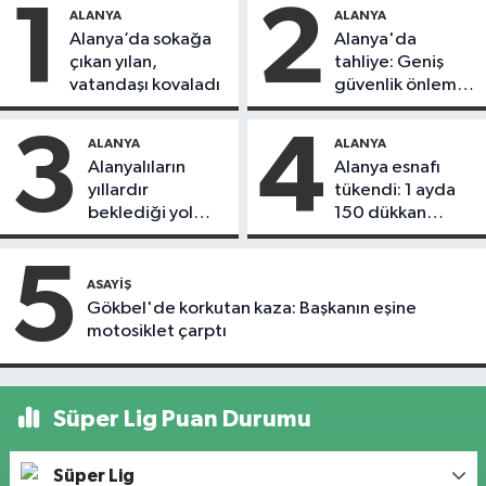
1
2
ALANYA
ALANYA
Alanya’da sokağa
Alanya'da
çıkan yılan,
tahliye: Geniş
vatandaşı kovaladı
güvenlik önlemi
alındı
3
4
ALANYA
ALANYA
Alanyalıların
Alanya esnafı
yıllardır
tükendi: 1 ayda
beklediği yol
150 dükkan
askıdan döndü
kapandı
5
ASAYIŞ
Gökbel'de korkutan kaza: Başkanın eşine
motosiklet çarptı
Süper Lig Puan Durumu
Süper Lig