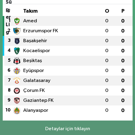
#
Takım
O
P
1
Amed
0
0
2
Erzurumspor FK
0
0
3
Başakşehir
0
0
4
Kocaelispor
0
0
5
Beşiktaş
0
0
6
Eyüpspor
0
0
7
Galatasaray
0
0
8
Çorum FK
0
0
9
Gaziantep FK
0
0
10
Alanyaspor
0
0
Detaylar için tıklayın