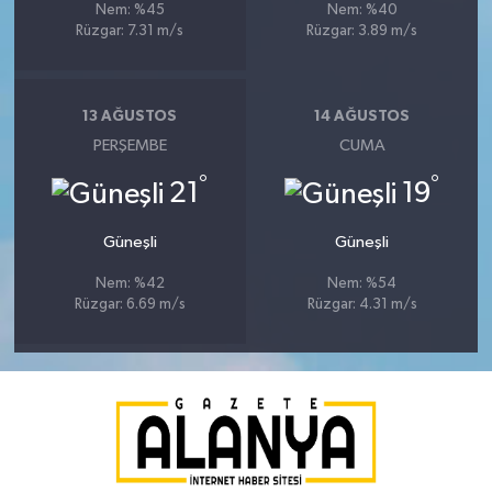
Nem: %45
Nem: %40
Rüzgar: 7.31 m/s
Rüzgar: 3.89 m/s
13 AĞUSTOS
14 AĞUSTOS
PERŞEMBE
CUMA
°
°
21
19
Güneşli
Güneşli
Nem: %42
Nem: %54
Rüzgar: 6.69 m/s
Rüzgar: 4.31 m/s