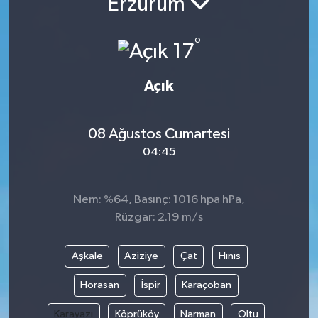
Erzurum
°
17
Açık
08 Ağustos Cumartesi
04:45
Nem: %64, Basınç: 1016 hpa hPa,
Rüzgar: 2.19 m/s
Aşkale
Aziziye
Çat
Hınıs
Horasan
İspir
Karaçoban
Karayazı
Köprüköy
Narman
Oltu