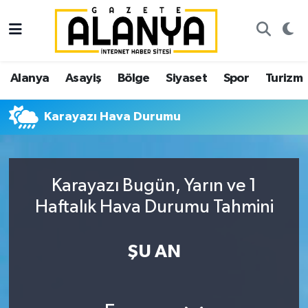
Alanya
İstanbul Nöbetçi Eczaneler
Alanya
Asayiş
Bölge
Siyaset
Spor
Turizm
Asayiş
İstanbul Hava Durumu
Karayazı Hava Durumu
Bölge
İstanbul Trafik Yoğunluk Haritası
Siyaset
Süper Lig Puan Durumu ve Fikstür
Karayazı Bugün, Yarın ve 1
Spor
Tüm Manşetler
Haftalık Hava Durumu Tahmini
Turizm
Son Dakika Haberleri
ŞU AN
Ekonomi
Haber Arşivi
Gazipaşa