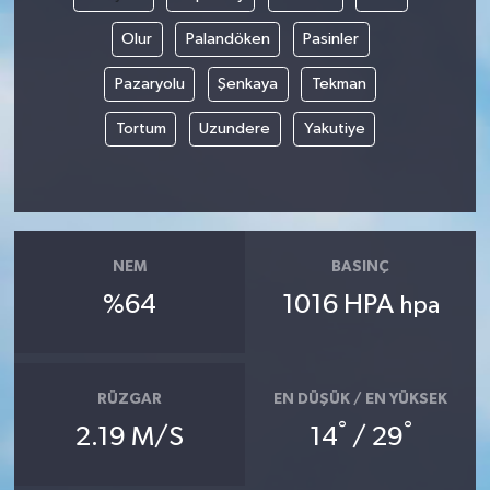
Olur
Palandöken
Pasinler
Pazaryolu
Şenkaya
Tekman
Tortum
Uzundere
Yakutiye
NEM
BASINÇ
%64
1016 HPA
hpa
RÜZGAR
EN DÜŞÜK / EN YÜKSEK
°
°
2.19 M/S
14
/ 29