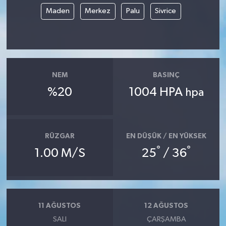
Maden
Merkez
Palu
Sivrice
NEM
BASINÇ
%20
1004 HPA
hpa
RÜZGAR
EN DÜŞÜK / EN YÜKSEK
°
°
1.00 M/S
25
/ 36
11 AĞUSTOS
12 AĞUSTOS
SALI
ÇARŞAMBA