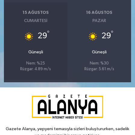
15 AĞUSTOS
16 AĞUSTOS
CUMARTESI
PAZAR
°
°
29
29
Güneşli
Güneşli
Nem: %25
Nem: %30
Rüzgar: 4.89 m/s
Rüzgar: 5.61 m/s
Gazete Alanya, yepyeni temasıyla sizleri buluştururken, sadelik