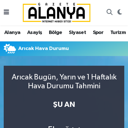
Alanya
İstanbul Nöbetçi Eczaneler
Alanya
Asayiş
Bölge
Siyaset
Spor
Turizm
Asayiş
İstanbul Hava Durumu
Arıcak Hava Durumu
Bölge
İstanbul Trafik Yoğunluk Haritası
Siyaset
Süper Lig Puan Durumu ve Fikstür
Arıcak Bugün, Yarın ve 1 Haftalık
Spor
Tüm Manşetler
Hava Durumu Tahmini
Turizm
Son Dakika Haberleri
ŞU AN
Ekonomi
Haber Arşivi
Gazipaşa