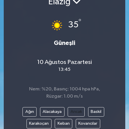
Elazığ
°
35
Güneşli
10 Ağustos Pazartesi
13:45
Nem: %20, Basınç: 1004 hpa hPa,
Rüzgar: 1.00 m/s
Ağın
Alacakaya
Arıcak
Baskil
Karakoçan
Keban
Kovancılar