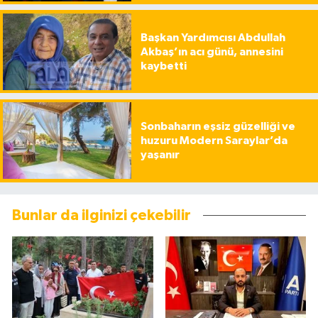
Başkan Yardımcısı Abdullah
Akbaş’ın acı günü, annesini
kaybetti
Sonbaharın eşsiz güzelliği ve
huzuru Modern Saraylar’da
yaşanır
Bunlar da ilginizi çekebilir