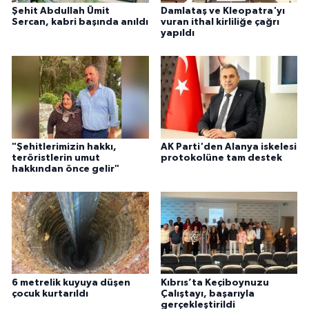
Şehit Abdullah Ümit
Damlataş ve Kleopatra'yı
Sercan, kabri başında anıldı
vuran ithal kirliliğe çağrı
yapıldı
"Şehitlerimizin hakkı,
AK Parti'den Alanya iskelesi
teröristlerin umut
protokolüne tam destek
hakkından önce gelir"
6 metrelik kuyuya düşen
Kıbrıs’ta Keçiboynuzu
çocuk kurtarıldı
Çalıştayı, başarıyla
gerçekleştirildi