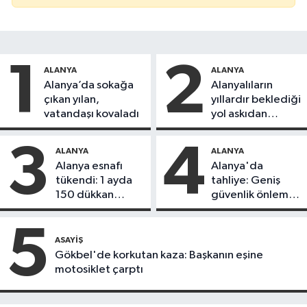
1
2
ALANYA
ALANYA
Alanya’da sokağa
Alanyalıların
çıkan yılan,
yıllardır beklediği
vatandaşı kovaladı
yol askıdan
döndü
3
4
ALANYA
ALANYA
Alanya esnafı
Alanya'da
tükendi: 1 ayda
tahliye: Geniş
150 dükkan
güvenlik önlemi
kapandı
alındı
5
ASAYIŞ
Gökbel'de korkutan kaza: Başkanın eşine
motosiklet çarptı