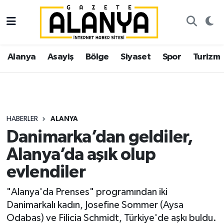
Alanya
İstanbul Nöbetçi Eczaneler
Alanya
Asayiş
Bölge
Siyaset
Spor
Turizm
Asayiş
İstanbul Hava Durumu
Bölge
İstanbul Trafik Yoğunluk Haritası
Siyaset
Süper Lig Puan Durumu ve Fikstür
HABERLER
ALANYA
Danimarka’dan geldiler,
Spor
Tüm Manşetler
Alanya’da aşık olup
Turizm
Son Dakika Haberleri
evlendiler
Ekonomi
Haber Arşivi
"Alanya'da Prenses" programından iki
Danimarkalı kadın, Josefine Sommer (Aysa
Gazipaşa
Odabas) ve Filicia Schmidt, Türkiye'de aşkı buldu.