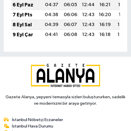
6 Eyl Paz
04:37
06:05
12:44
16:21
19:13
7 Eyl Pts
04:38
06:06
12:43
16:20
19:11
8 Eyl Sal
04:39
06:07
12:43
16:19
19:09
9 Eyl Çar
04:41
06:08
12:43
16:18
19:08
Gazete Alanya, yepyeni temasıyla sizleri buluştururken, sadelik
ve modernizmi bir araya getiriyor.
İstanbul Nöbetçi Eczaneler
İstanbul Hava Durumu