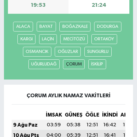
19:53
21:24
ALACA
BAYAT
BOĞAZKALE
DODURGA
KARGI
LAÇİN
MECİTÖZÜ
ORTAKÖY
OSMANCIK
OĞUZLAR
SUNGURLU
UĞURLUDAĞ
ÇORUM
İSKİLİP
ÇORUM AYLIK NAMAZ VAKITLERI
İMSAK
GÜNEŞ
ÖĞLE
İKINDI
AKŞA
9 Ağu Paz
03:59
05:38
12:51
16:42
19:54
10 Ağu Pts
04:00
05:39
12:51
16:41
19:53