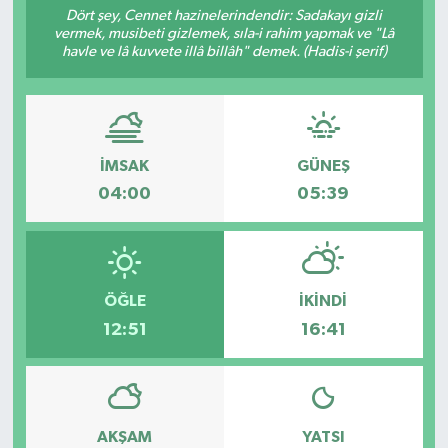
Dört şey, Cennet hazinelerindendir: Sadakayı gizli
vermek, musibeti gizlemek, sıla-i rahim yapmak ve "Lâ
havle ve lâ kuvvete illâ billâh" demek. (Hadis-i şerif)
İMSAK
GÜNEŞ
04:00
05:39
ÖĞLE
İKINDI
12:51
16:41
AKŞAM
YATSI