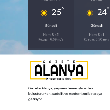
CUMARTESI
PAZAR
°
°
25
24
Güneşli
Güneşli
Nem: %45
Nem: %41
Rüzgar: 6.69 m/s
Rüzgar: 5.50 m/s
Gazete Alanya, yepyeni temasıyla sizleri
buluştururken, sadelik ve modernizmi bir araya
getiriyor.