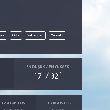
kez
Orta
Şabanözü
Yapraklı
EN DÜŞÜK / EN YÜKSEK
°
°
17
/ 32
12 AĞUSTOS
13 AĞUSTOS