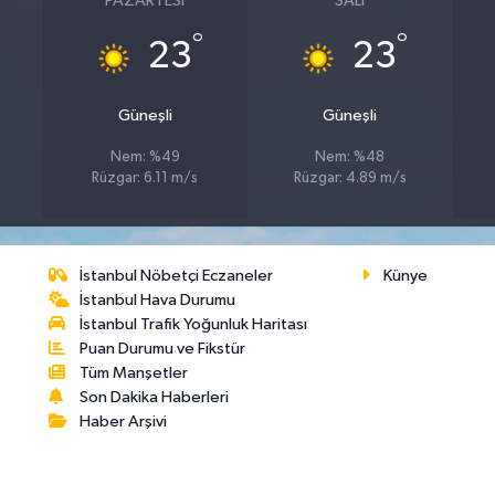
PAZARTESI
SALI
°
°
23
23
Güneşli
Güneşli
Nem: %49
Nem: %48
Rüzgar: 6.11 m/s
Rüzgar: 4.89 m/s
İstanbul Nöbetçi Eczaneler
Künye
İstanbul Hava Durumu
İstanbul Trafik Yoğunluk Haritası
Puan Durumu ve Fikstür
Tüm Manşetler
Son Dakika Haberleri
Haber Arşivi