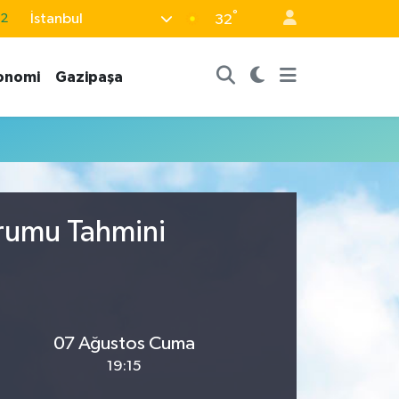
°
İstanbul
.2
32
17
onomi
Gazipaşa
27
35
12
19
urumu Tahmini
07 Ağustos Cuma
19:15