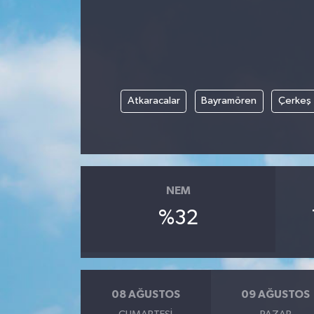
Atkaracalar
Bayramören
Çerkeş
NEM
%32
08 AĞUSTOS
09 AĞUSTOS