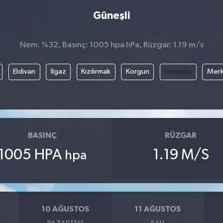
Güneşli
Nem: %32, Basınç: 1005 hpa hPa, Rüzgar: 1.19 m/s
Eldivan
Ilgaz
Kızılırmak
Korgun
Kurşunlu
Mer
BASINÇ
RÜZGAR
1005 HPA
1.19 M/S
hpa
10 AĞUSTOS
11 AĞUSTOS