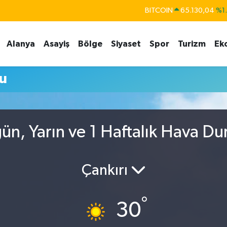
BITCOIN
65.130,04
%1
DOLAR
47,7106
%0.
Alanya
Asayiş
Bölge
Siyaset
Spor
Turizm
Ek
EURO
55,1652
%0.
STERLİN
64,4046
%0.
u
GRAM ALTIN
6618.49
%2.
BİST100
13.773
%-
ün, Yarın ve 1 Haftalık Hava D
Çankırı
°
30