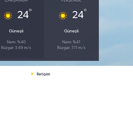
ÇARŞAMBA
PERŞEMBE
°
°
24
24
Güneşli
Güneşli
Nem: %40
Nem: %41
Rüzgar: 5.69 m/s
Rüzgar: 7.11 m/s
İletişim