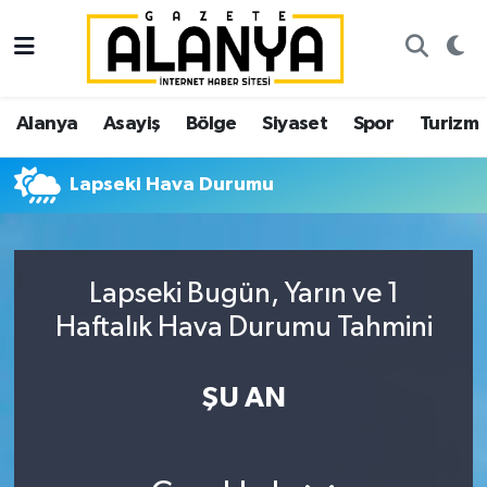
Alanya
İstanbul Nöbetçi Eczaneler
Alanya
Asayiş
Bölge
Siyaset
Spor
Turizm
Asayiş
İstanbul Hava Durumu
Lapseki Hava Durumu
Bölge
İstanbul Trafik Yoğunluk Haritası
Siyaset
Süper Lig Puan Durumu ve Fikstür
Lapseki Bugün, Yarın ve 1
Spor
Tüm Manşetler
Haftalık Hava Durumu Tahmini
Turizm
Son Dakika Haberleri
ŞU AN
Ekonomi
Haber Arşivi
Gazipaşa