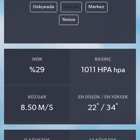
Gökçeada
Lapseki
Merkez
Yenice
NEM
BASINÇ
%29
1011 HPA
hpa
RÜZGAR
EN DÜŞÜK / EN YÜKSEK
°
°
8.50 M/S
22
/ 34