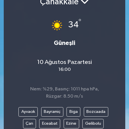
Çanakkale
°
34
Güneşli
10 Ağustos Pazartesi
16:00
Nem: %29, Basınç: 1011 hpa hPa,
Rüzgar: 8.50 m/s
Ayvacık
Bayramiç
Biga
Bozcaada
Çan
Eceabat
Ezine
Gelibolu