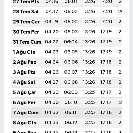
27 Tem Pts
04:16
06:01
13:26
17:20
20:41
28 Tem Sal
04:17
06:02
13:26
17:20
20:40
29 Tem Çar
04:19
06:02
13:26
17:20
20:39
30 Tem Per
04:20
06:03
13:26
17:19
20:38
31 Tem Cum
04:22
06:04
13:26
17:19
20:37
1 Ağu Cts
04:23
06:05
13:26
17:19
20:36
2 Ağu Paz
04:24
06:06
13:26
17:18
20:35
3 Ağu Pts
04:26
06:07
13:26
17:18
20:34
4 Ağu Sal
04:27
06:08
13:26
17:18
20:33
5 Ağu Çar
04:29
06:09
13:25
17:17
20:32
6 Ağu Per
04:30
06:10
13:25
17:17
20:31
7 Ağu Cum
04:32
06:11
13:25
17:16
20:30
8 Ağu Cts
04:33
06:12
13:25
17:16
20:29
9 Ağu Paz
04:35
06:13
13:25
17:16
20:27