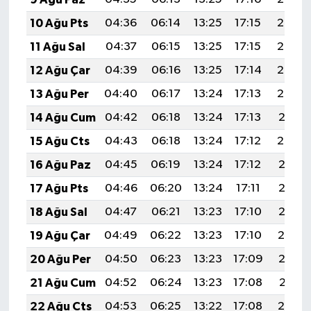
10 Ağu Pts
04:36
06:14
13:25
17:15
20:26
11 Ağu Sal
04:37
06:15
13:25
17:15
20:25
12 Ağu Çar
04:39
06:16
13:25
17:14
20:24
13 Ağu Per
04:40
06:17
13:24
17:13
20:22
14 Ağu Cum
04:42
06:18
13:24
17:13
20:21
15 Ağu Cts
04:43
06:18
13:24
17:12
20:20
16 Ağu Paz
04:45
06:19
13:24
17:12
20:18
17 Ağu Pts
04:46
06:20
13:24
17:11
20:17
18 Ağu Sal
04:47
06:21
13:23
17:10
20:15
19 Ağu Çar
04:49
06:22
13:23
17:10
20:14
20 Ağu Per
04:50
06:23
13:23
17:09
20:13
21 Ağu Cum
04:52
06:24
13:23
17:08
20:11
22 Ağu Cts
04:53
06:25
13:22
17:08
20:10