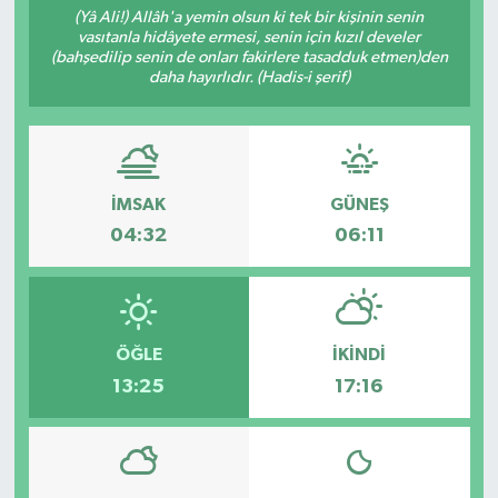
(Yâ Ali!) Allâh'a yemin olsun ki tek bir kişinin senin
vasıtanla hidâyete ermesi, senin için kızıl develer
(bahşedilip senin de onları fakirlere tasadduk etmen)den
daha hayırlıdır. (Hadis-i şerif)
İMSAK
GÜNEŞ
04:32
06:11
ÖĞLE
İKINDI
13:25
17:16