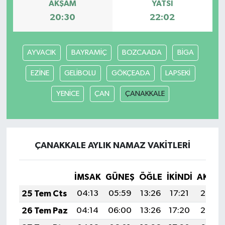
AKŞAM
YATSI
20:30
22:02
AYVACIK
BAYRAMİÇ
BOZCAADA
BİGA
EZİNE
GELİBOLU
GÖKÇEADA
LAPSEKİ
YENİCE
ÇAN
ÇANAKKALE
ÇANAKKALE AYLIK NAMAZ VAKITLERI
İMSAK
GÜNEŞ
ÖĞLE
İKINDI
AKŞA
25 Tem Cts
04:13
05:59
13:26
17:21
20:43
26 Tem Paz
04:14
06:00
13:26
17:20
20:42