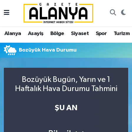
Alanya
İstanbul Nöbetçi Eczaneler
Alanya
Asayiş
Bölge
Siyaset
Spor
Turizm
Asayiş
İstanbul Hava Durumu
Bozüyük Hava Durumu
Bölge
İstanbul Trafik Yoğunluk Haritası
Siyaset
Süper Lig Puan Durumu ve Fikstür
Bozüyük Bugün, Yarın ve 1
Spor
Tüm Manşetler
Haftalık Hava Durumu Tahmini
Turizm
Son Dakika Haberleri
ŞU AN
Ekonomi
Haber Arşivi
Gazipaşa