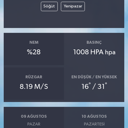
Söğüt
Yenipazar
NEM
BASINÇ
%28
1008 HPA
hpa
RÜZGAR
EN DÜŞÜK / EN YÜKSEK
°
°
8.19 M/S
16
/ 31
09 AĞUSTOS
10 AĞUSTOS
PAZAR
PAZARTESI