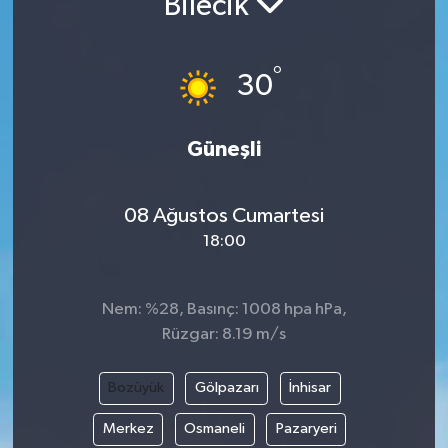
Bilecik
°
30
Güneşli
08 Ağustos Cumartesi
18:00
Nem: %28, Basınç: 1008 hpa hPa,
Rüzgar: 8.19 m/s
Bozüyük
Gölpazarı
İnhisar
Merkez
Osmaneli
Pazaryeri