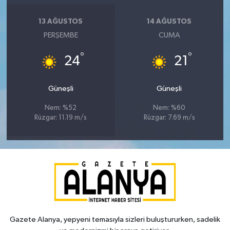
13 AĞUSTOS
14 AĞUSTOS
PERŞEMBE
CUMA
°
°
24
21
Güneşli
Güneşli
Nem: %52
Nem: %60
Rüzgar: 11.19 m/s
Rüzgar: 7.69 m/s
Gazete Alanya, yepyeni temasıyla sizleri buluştururken, sadelik