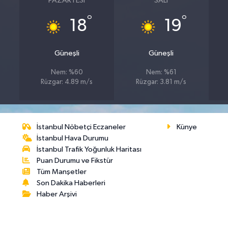
PAZARTESI
SALI
°
°
18
19
Güneşli
Güneşli
Nem: %60
Nem: %61
Rüzgar: 4.89 m/s
Rüzgar: 3.81 m/s
İstanbul Nöbetçi Eczaneler
Künye
İstanbul Hava Durumu
İstanbul Trafik Yoğunluk Haritası
Puan Durumu ve Fikstür
Tüm Manşetler
Son Dakika Haberleri
Haber Arşivi