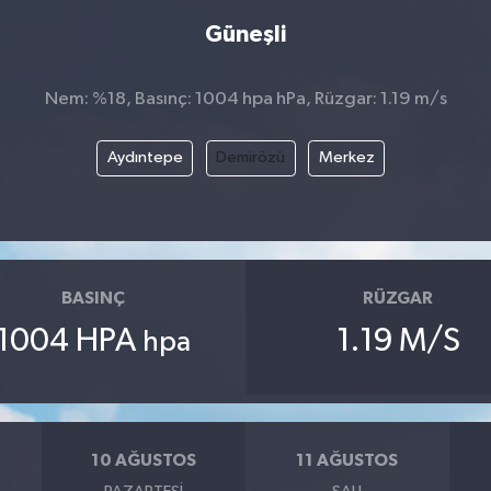
Güneşli
Nem: %18, Basınç: 1004 hpa hPa, Rüzgar: 1.19 m/s
Aydıntepe
Demirözü
Merkez
BASINÇ
RÜZGAR
1004 HPA
1.19 M/S
hpa
10 AĞUSTOS
11 AĞUSTOS