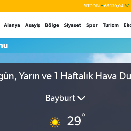
BITCOIN
65.130,04
%1
DOLAR
47,7106
%0.
Alanya
Asayiş
Bölge
Siyaset
Spor
Turizm
Ek
EURO
55,1652
%0.
STERLİN
64,4046
%0.
mu
GRAM ALTIN
6648.99
%2.
BİST100
13.773
%-
ün, Yarın ve 1 Haftalık Hava D
Bayburt
°
29