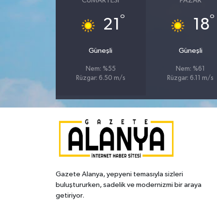
CUMARTESI
PAZAR
°
°
21
18
Güneşli
Güneşli
Nem: %55
Nem: %61
Rüzgar: 6.50 m/s
Rüzgar: 6.11 m/s
Gazete Alanya, yepyeni temasıyla sizleri
buluştururken, sadelik ve modernizmi bir araya
getiriyor.