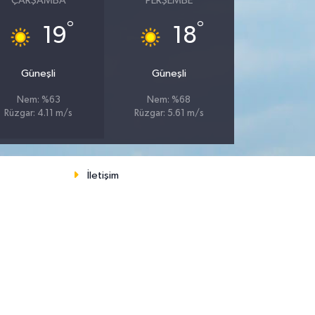
ÇARŞAMBA
PERŞEMBE
°
°
19
18
Güneşli
Güneşli
Nem: %63
Nem: %68
Rüzgar: 4.11 m/s
Rüzgar: 5.61 m/s
İletişim