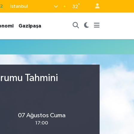
°
İstanbul
.2
32
17
onomi
Gazipaşa
27
35
59
19
urumu Tahmini
07 Ağustos Cuma
17:00