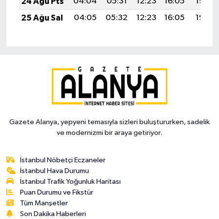
24 Ağu Pts
04:04
05:31
12:23
16:05
19:05
25 Ağu Sal
04:05
05:32
12:23
16:05
19:03
Gazete Alanya, yepyeni temasıyla sizleri buluştururken, sadelik
ve modernizmi bir araya getiriyor.
İstanbul Nöbetçi Eczaneler
İstanbul Hava Durumu
İstanbul Trafik Yoğunluk Haritası
Puan Durumu ve Fikstür
Tüm Manşetler
Son Dakika Haberleri