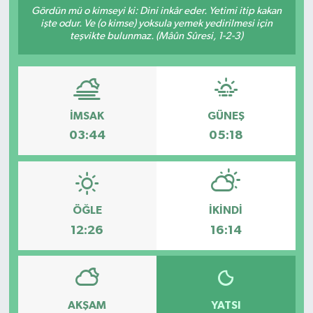
Gördün mü o kimseyi ki: Dini inkâr eder. Yetimi itip kakan
işte odur. Ve (o kimse) yoksula yemek yedirilmesi için
teşvikte bulunmaz. (Mâûn Sûresi, 1-2-3)
İMSAK
GÜNEŞ
03:44
05:18
ÖĞLE
İKINDI
12:26
16:14
AKŞAM
YATSI