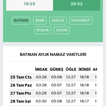
19:25
20:52
BATMAN
BEŞİRİ
GERCÜŞ
HASANKEYF
KOZLUK
SASON
BATMAN AYLIK NAMAZ VAKITLERI
İMSAK
GÜNEŞ
ÖĞLE
İKINDI
AKŞA
25 Tem Cts
03:26
05:06
12:27
16:18
19:38
26 Tem Paz
03:28
05:07
12:27
16:18
19:38
27 Tem Pts
03:29
05:07
12:27
16:18
19:37
28 Tem Sal
03:30
05:08
12:27
16:17
19:36