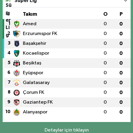
Süper Lig
#
Takım
O
P
1
Amed
0
0
2
Erzurumspor FK
0
0
3
Başakşehir
0
0
4
Kocaelispor
0
0
5
Beşiktaş
0
0
6
Eyüpspor
0
0
7
Galatasaray
0
0
8
Çorum FK
0
0
9
Gaziantep FK
0
0
10
Alanyaspor
0
0
Detaylar için tıklayın