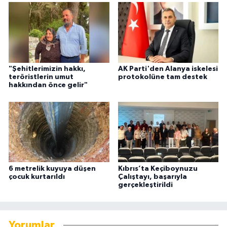
"Şehitlerimizin hakkı,
AK Parti'den Alanya iskelesi
teröristlerin umut
protokolüne tam destek
hakkından önce gelir"
6 metrelik kuyuya düşen
Kıbrıs’ta Keçiboynuzu
çocuk kurtarıldı
Çalıştayı, başarıyla
gerçekleştirildi
Yorumlar