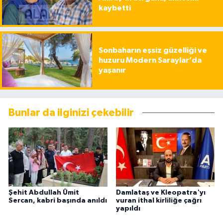
kaybetti
Sonbaharın eşsiz güzelliği ve
huzuru Modern Saraylar’da
yaşanır
Bunlar da ilginizi çekebilir
Şehit Abdullah Ümit
Damlataş ve Kleopatra'yı
Sercan, kabri başında anıldı
vuran ithal kirliliğe çağrı
yapıldı