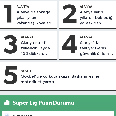
1
2
ALANYA
ALANYA
Alanya’da sokağa
Alanyalıların
çıkan yılan,
yıllardır beklediği
vatandaşı kovaladı
yol askıdan
döndü
3
4
ALANYA
ALANYA
Alanya esnafı
Alanya'da
tükendi: 1 ayda
tahliye: Geniş
150 dükkan
güvenlik önlemi
kapandı
alındı
5
ASAYIŞ
Gökbel'de korkutan kaza: Başkanın eşine
motosiklet çarptı
Süper Lig Puan Durumu