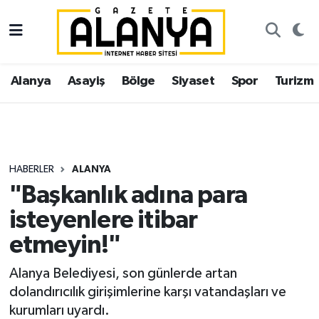
Alanya
İstanbul Nöbetçi Eczaneler
Alanya
Asayiş
Bölge
Siyaset
Spor
Turizm
Asayiş
İstanbul Hava Durumu
Bölge
İstanbul Trafik Yoğunluk Haritası
Siyaset
Süper Lig Puan Durumu ve Fikstür
HABERLER
ALANYA
"Başkanlık adına para
Spor
Tüm Manşetler
isteyenlere itibar
Turizm
Son Dakika Haberleri
etmeyin!"
Ekonomi
Haber Arşivi
Alanya Belediyesi, son günlerde artan
dolandırıcılık girişimlerine karşı vatandaşları ve
Gazipaşa
kurumları uyardı.