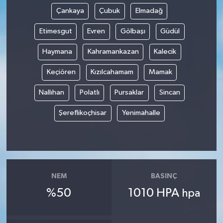
Çankaya
Çubuk
Elmadağ
Etimesgut
Evren
Gölbaşı
Güdül
Haymana
Kahramankazan
Kalecik
Keçiören
Kızılcahamam
Mamak
Nallıhan
Polatlı
Pursaklar
Sincan
Şereflikoçhisar
Yenimahalle
NEM
BASINÇ
%50
1010 HPA
hpa