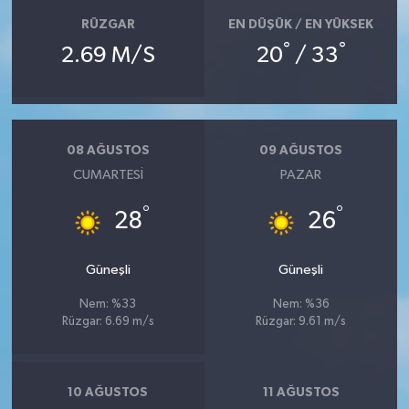
RÜZGAR
EN DÜŞÜK / EN YÜKSEK
°
°
2.69 M/S
20
/ 33
08 AĞUSTOS
09 AĞUSTOS
CUMARTESI
PAZAR
°
°
28
26
Güneşli
Güneşli
Nem: %33
Nem: %36
Rüzgar: 6.69 m/s
Rüzgar: 9.61 m/s
10 AĞUSTOS
11 AĞUSTOS