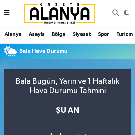
Alanya
İstanbul Nöbetçi Eczaneler
Alanya
Asayiş
Bölge
Siyaset
Spor
Turizm
Asayiş
İstanbul Hava Durumu
Bala Hava Durumu
Bölge
İstanbul Trafik Yoğunluk Haritası
Siyaset
Süper Lig Puan Durumu ve Fikstür
Bala Bugün, Yarın ve 1 Haftalık
Spor
Tüm Manşetler
Hava Durumu Tahmini
Turizm
Son Dakika Haberleri
ŞU AN
Ekonomi
Haber Arşivi
Gazipaşa