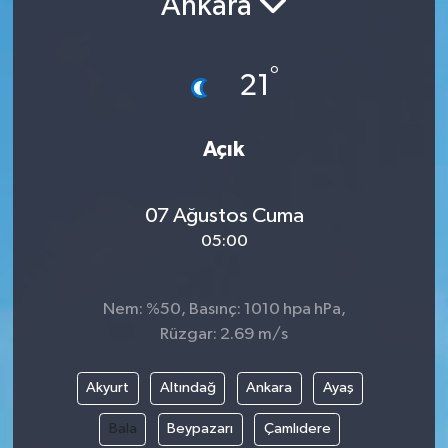
Ankara
°
21
Açık
07 Ağustos Cuma
05:00
Nem: %50, Basınç: 1010 hpa hPa,
Rüzgar: 2.69 m/s
Akyurt
Altındağ
Ankara
Ayaş
Bala
Beypazarı
Çamlıdere