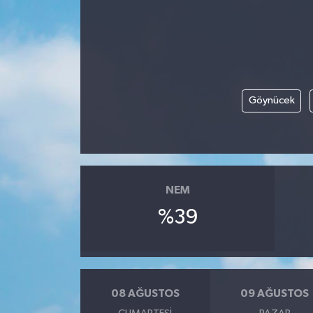
Göynücek
NEM
%39
08 AĞUSTOS
09 AĞUSTOS