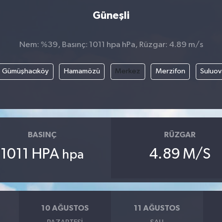
Güneşli
Nem: %39, Basınç: 1011 hpa hPa, Rüzgar: 4.89 m/s
Gümüşhacıköy
Hamamözü
Merkez
Merzifon
Suluov
BASINÇ
RÜZGAR
1011 HPA
4.89 M/S
hpa
10 AĞUSTOS
11 AĞUSTOS