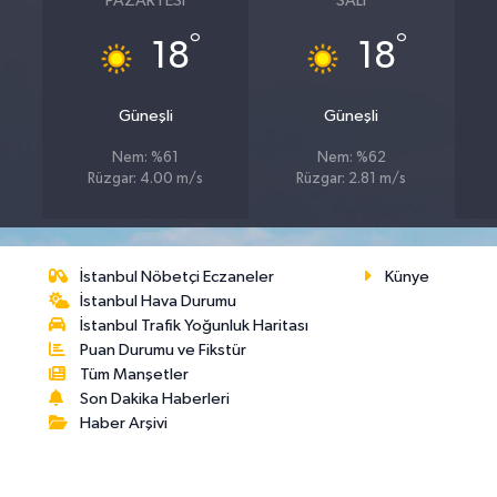
PAZARTESI
SALI
°
°
18
18
Güneşli
Güneşli
Nem: %61
Nem: %62
Rüzgar: 4.00 m/s
Rüzgar: 2.81 m/s
İstanbul Nöbetçi Eczaneler
Künye
İstanbul Hava Durumu
İstanbul Trafik Yoğunluk Haritası
Puan Durumu ve Fikstür
Tüm Manşetler
Son Dakika Haberleri
Haber Arşivi