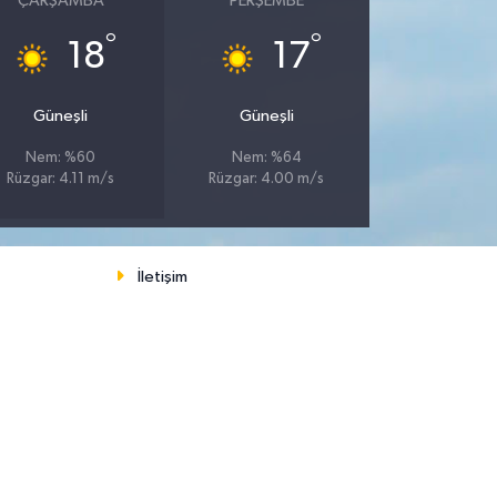
ÇARŞAMBA
PERŞEMBE
°
°
18
17
Güneşli
Güneşli
Nem: %60
Nem: %64
Rüzgar: 4.11 m/s
Rüzgar: 4.00 m/s
İletişim