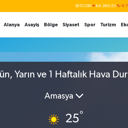
BITCOIN
64.360,53
%-0.
DOLAR
47,7069
%0.
Alanya
Asayiş
Bölge
Siyaset
Spor
Turizm
Ek
EURO
55,0265
%0.
STERLİN
64,1897
%0.
GRAM ALTIN
6574.81
%1.
BİST100
13.887
%6
n, Yarın ve 1 Haftalık Hava Du
Amasya
°
25