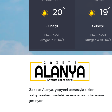
CUMARTESI
PAZAR
°
°
20
19
Güneşli
Güneşli
Nem: %51
Nem: %58
Rüzgar: 6.19 m/s
Rüzgar: 4.50 m/s
Gazete Alanya, yepyeni temasıyla sizleri
buluştururken, sadelik ve modernizmi bir araya
getiriyor.