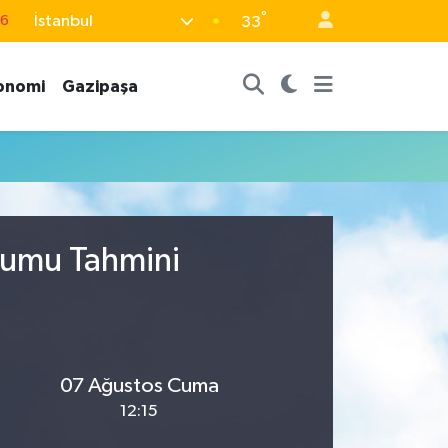
°
İstanbul
76
33
17
onomi
Gazipaşa
01
02
44
4
rumu Tahmini
07 Ağustos Cuma
12:15