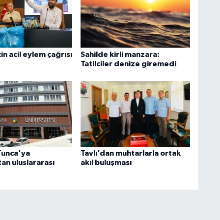
in acil eylem çağrısı
Sahilde kirli manzara:
Tatilciler denize giremedi
Tunca'ya
Tavlı’dan muhtarlarla ortak
an uluslararası
akıl buluşması