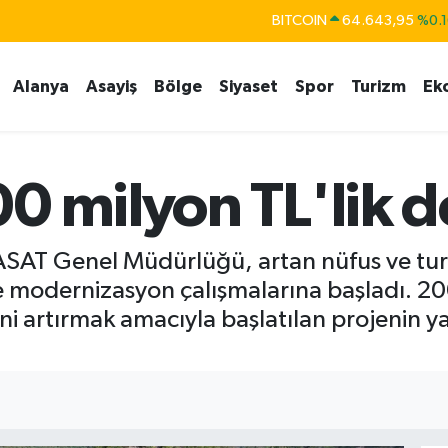
BITCOIN
64.643,95
%0.1
DOLAR
47,6704
%
EURO
55,0406
%-0.0
Alanya
Asayiş
Bölge
Siyaset
Spor
Turizm
Ek
STERLİN
64,2143
%
GRAM ALTIN
6500.87
%0.1
0 milyon TL'lik d
BİST100
13.799
%7
ASAT Genel Müdürlüğü, artan nüfus ve turi
de modernizasyon çalışmalarına başladı. 20
iğini artırmak amacıyla başlatılan projenin 