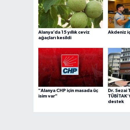
Alanya’da 15 yıllık ceviz
Akdeniz iç
ağaçları kesildi
"Alanya CHP için masada üç
Dr. Sezai 
isim var"
TÜBİTAK't
destek