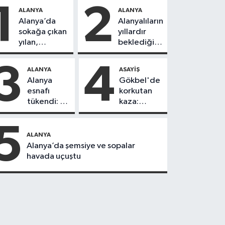
1
2
ALANYA
ALANYA
Alanya’da
Alanyalıların
sokağa çıkan
yıllardır
yılan,
beklediği
vatandaşı
yol askıdan
kovaladı
döndü
3
4
ALANYA
ASAYIŞ
Alanya
Gökbel'de
esnafı
korkutan
tükendi: 1
kaza:
ayda 150
Başkanın
dükkan
eşine
5
kapandı
motosiklet
ALANYA
çarptı
Alanya’da şemsiye ve sopalar
havada uçuştu