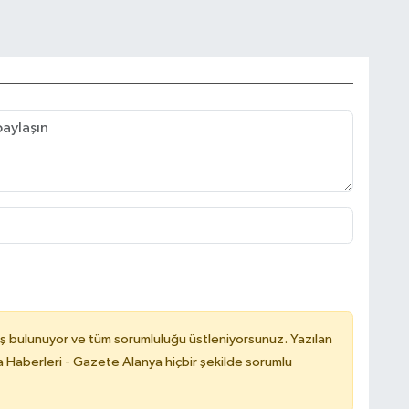
ş bulunuyor ve tüm sorumluluğu üstleniyorsunuz. Yazılan
 Haberleri - Gazete Alanya hiçbir şekilde sorumlu