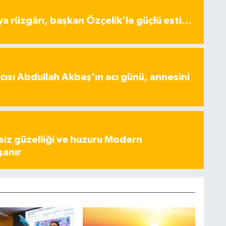
ya rüzgârı, başkan Özçelik’le güçlü esti…
ısı Abdullah Akbaş’ın acı günü, annesini
iz güzelliği ve huzuru Modern
şanır