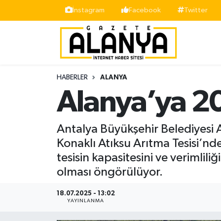
İnstagram
Facebook
Twitter
Alanya
İstanbul Nöbetçi Eczaneler
Asayiş
İstanbul Hava Durumu
HABERLER
ALANYA
Bölge
İstanbul Trafik Yoğunluk Haritası
Alanya’ya 20
Siyaset
Süper Lig Puan Durumu ve Fikstür
Antalya Büyükşehir Belediyesi 
Spor
Tüm Manşetler
Konaklı Atıksu Arıtma Tesisi’n
tesisin kapasitesini ve verimlil
Turizm
Son Dakika Haberleri
olması öngörülüyor.
Ekonomi
Haber Arşivi
18.07.2025 - 13:02
YAYINLANMA
Gazipaşa