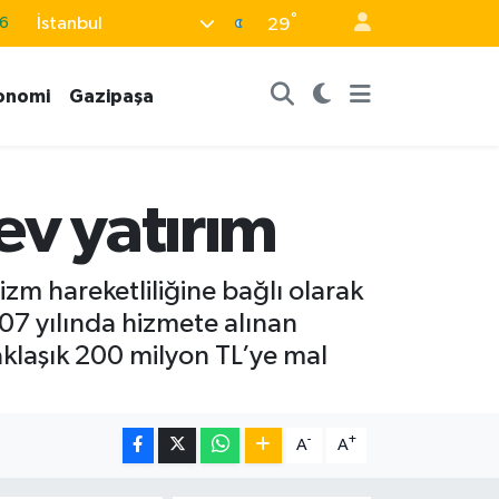
6
°
İstanbul
29
0
8
onomi
Gazipaşa
0
2
ev yatırım
0
zm hareketliliğine bağlı olarak
07 yılında hizmete alınan
yaklaşık 200 milyon TL’ye mal
-
+
A
A