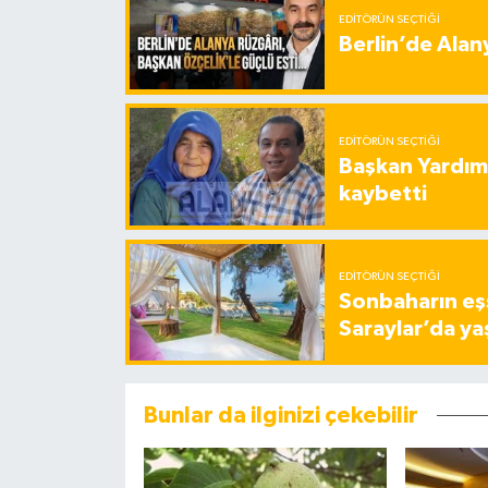
EDITÖRÜN SEÇTIĞI
Berlin’de Alan
EDITÖRÜN SEÇTIĞI
Başkan Yardımc
kaybetti
EDITÖRÜN SEÇTIĞI
Sonbaharın eşs
Saraylar’da ya
Bunlar da ilginizi çekebilir