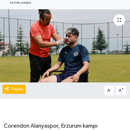
YAYINLANMA
Paylaş
-
+
A
A
Corendon Alanyaspor, Erzurum kampı