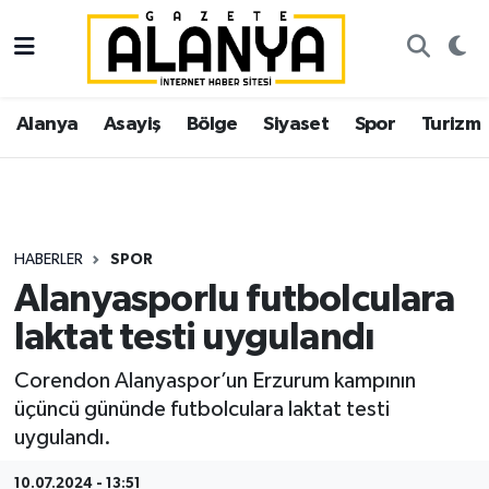
Alanya
İstanbul Nöbetçi Eczaneler
Alanya
Asayiş
Bölge
Siyaset
Spor
Turizm
Asayiş
İstanbul Hava Durumu
Bölge
İstanbul Trafik Yoğunluk Haritası
Siyaset
Süper Lig Puan Durumu ve Fikstür
HABERLER
SPOR
Alanyasporlu futbolculara
Spor
Tüm Manşetler
laktat testi uygulandı
Turizm
Son Dakika Haberleri
Corendon Alanyaspor’un Erzurum kampının
üçüncü gününde futbolculara laktat testi
Ekonomi
Haber Arşivi
uygulandı.
Gazipaşa
10.07.2024 - 13:51