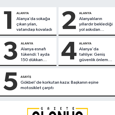
1
2
ALANYA
ALANYA
Alanya’da sokağa
Alanyalıların
çıkan yılan,
yıllardır beklediği
vatandaşı kovaladı
yol askıdan
döndü
3
4
ALANYA
ALANYA
Alanya esnafı
Alanya'da
tükendi: 1 ayda
tahliye: Geniş
150 dükkan
güvenlik önlemi
kapandı
alındı
5
ASAYIŞ
Gökbel'de korkutan kaza: Başkanın eşine
motosiklet çarptı