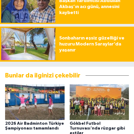
Başkan Yardımcısı Abdullah
Akbaş’ın acı günü, annesini
kaybetti
Sonbaharın eşsiz güzelliği ve
huzuru Modern Saraylar’da
yaşanır
Bunlar da ilginizi çekebilir
2026 Air Badminton Türkiye
Gökbel Futbol
Şampiyonası tamamlandı
Turnuvası'nda rüzgar gibi
estiler