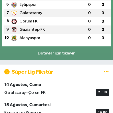
6
Eyüpspor
0
0
7
Galatasaray
0
0
8
Çorum FK
0
0
9
Gaziantep FK
0
0
10
Alanyaspor
0
0
Detaylar için tıklayın
Süper Lig Fikstür
14 Ağustos, Cuma
Galatasaray - Çorum FK
21:30
15 Ağustos, Cumartesi
Konyaspor - Rizespor
19:00