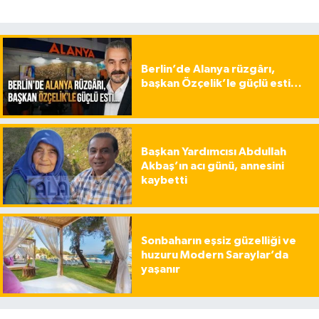
Berlin’de Alanya rüzgârı,
başkan Özçelik’le güçlü esti…
Başkan Yardımcısı Abdullah
Akbaş’ın acı günü, annesini
kaybetti
Sonbaharın eşsiz güzelliği ve
huzuru Modern Saraylar’da
yaşanır