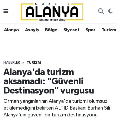
Alanya
İstanbul Nöbetçi Eczaneler
Alanya
Asayiş
Bölge
Siyaset
Spor
Turizm
Asayiş
İstanbul Hava Durumu
Bölge
İstanbul Trafik Yoğunluk Haritası
Siyaset
Süper Lig Puan Durumu ve Fikstür
HABERLER
TURIZM
Alanya'da turizm
Spor
Tüm Manşetler
aksamadı: "Güvenli
Turizm
Son Dakika Haberleri
Destinasyon" vurgusu
Ekonomi
Haber Arşivi
Orman yangınlarının Alanya'da turizmi olumsuz
etkilemediğini belirten ALTİD Başkanı Burhan Sili,
Gazipaşa
Alanya'nın güvenli bir turizm destinasyonu