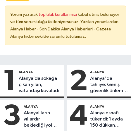
Yorum yazarak
topluluk kurallarımızı
kabul etmiş bulunuyor
ve tüm sorumluluğu üstleniyorsunuz. Yazılan yorumlardan
Alanya Haber - Son Dakika Alanya Haberleri - Gazete
Alanya hiçbir şekilde sorumlu tutulamaz.
1
2
ALANYA
ALANYA
Alanya’da sokağa
Alanya'da
çıkan yılan,
tahliye: Geniş
vatandaşı kovaladı
güvenlik önlemi
alındı
3
4
ALANYA
ALANYA
Alanyalıların
Alanya esnafı
yıllardır
tükendi: 1 ayda
beklediği yol
150 dükkan