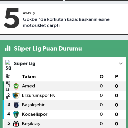
askıdan döndü
kapandı
5
ASAYIŞ
Gökbel'de korkutan kaza: Başkanın eşine
motosiklet çarptı
Süper Lig Puan Durumu
Süper Lig
#
Takım
O
P
1
Amed
0
0
2
Erzurumspor FK
0
0
3
Başakşehir
0
0
4
Kocaelispor
0
0
5
Beşiktaş
0
0