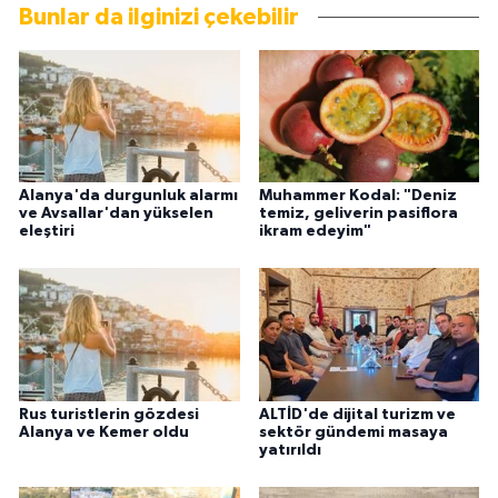
Bunlar da ilginizi çekebilir
Alanya'da durgunluk alarmı
Muhammer Kodal: "Deniz
ve Avsallar'dan yükselen
temiz, geliverin pasiflora
eleştiri
ikram edeyim"
Rus turistlerin gözdesi
ALTİD'de dijital turizm ve
Alanya ve Kemer oldu
sektör gündemi masaya
yatırıldı