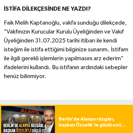
İSTİFA DİLEKÇESİNDE NE YAZDI?
Faik Melih Kaptanoğlu, vakfa sunduğu dilekçede,
"Vakfınızın Kurucular Kurulu Üyeliğinden ve Vakıf
Üyeliğinden 31.07.2025 tarihi itibarı ile kendi
isteğim ile istifa ettiğimi bilginize sunarım. İstifam
ile ilgili gerekli işlemlerin yapılmasını arz ederim"
ifadelerini kullandı. Bu istifanın ardındaki sebepler
henüz bilinmiyor.
Berlin’de Alanya rüzgârı,
başkan Özçelik’le güçlü esti…