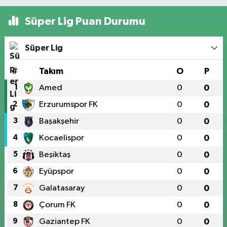
Süper Lig Puan Durumu
Süper Lig
#
Takım
O
P
1
Amed
0
0
2
Erzurumspor FK
0
0
3
Başakşehir
0
0
4
Kocaelispor
0
0
5
Beşiktaş
0
0
6
Eyüpspor
0
0
7
Galatasaray
0
0
8
Çorum FK
0
0
9
Gaziantep FK
0
0