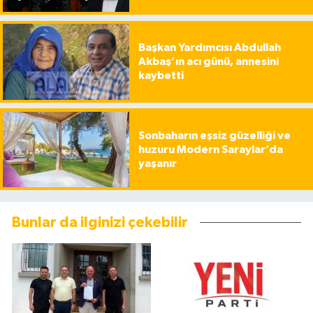
Başkan Yardımcısı Abdullah
Akbaş’ın acı günü, annesini
kaybetti
Sonbaharın eşsiz güzelliği ve
huzuru Modern Saraylar’da
yaşanır
Bunlar da ilginizi çekebilir