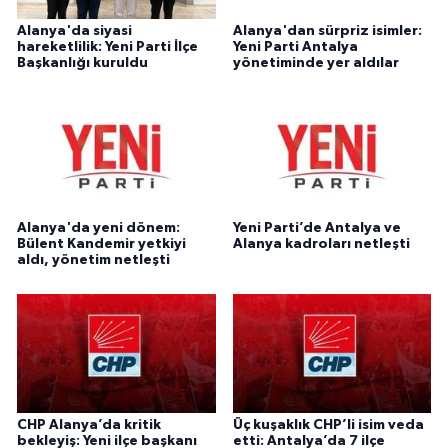
Alanya'da siyasi
Alanya'dan sürpriz isimler:
hareketlilik: Yeni Parti İlçe
Yeni Parti Antalya
Başkanlığı kuruldu
yönetiminde yer aldılar
Alanya'da yeni dönem:
Yeni Parti’de Antalya ve
Bülent Kandemir yetkiyi
Alanya kadroları netleşti
aldı, yönetim netleşti
CHP Alanya’da kritik
Üç kuşaklık CHP’li isim veda
bekleyiş: Yeni ilçe başkanı
etti: Antalya’da 7 ilçe