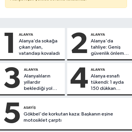
1
2
ALANYA
ALANYA
Alanya’da sokağa
Alanya'da
çıkan yılan,
tahliye: Geniş
vatandaşı kovaladı
güvenlik önlemi
alındı
3
4
ALANYA
ALANYA
Alanyalıların
Alanya esnafı
yıllardır
tükendi: 1 ayda
beklediği yol
150 dükkan
askıdan döndü
kapandı
5
ASAYIŞ
Gökbel'de korkutan kaza: Başkanın eşine
motosiklet çarptı