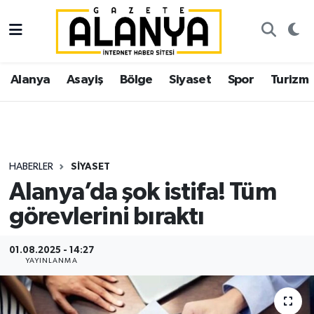
Alanya
İstanbul Nöbetçi Eczaneler
Alanya
Asayiş
Bölge
Siyaset
Spor
Turizm
Asayiş
İstanbul Hava Durumu
Bölge
İstanbul Trafik Yoğunluk Haritası
Siyaset
Süper Lig Puan Durumu ve Fikstür
HABERLER
SIYASET
Alanya’da şok istifa! Tüm
Spor
Tüm Manşetler
görevlerini bıraktı
Turizm
Son Dakika Haberleri
01.08.2025 - 14:27
YAYINLANMA
Ekonomi
Haber Arşivi
Gazipaşa