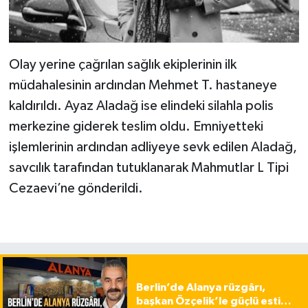
Olay yerine çağrılan sağlık ekiplerinin ilk
müdahalesinin ardından Mehmet T. hastaneye
kaldırıldı. Ayaz Aladağ ise elindeki silahla polis
merkezine giderek teslim oldu. Emniyetteki
işlemlerinin ardından adliyeye sevk edilen Aladağ,
savcılık tarafından tutuklanarak Mahmutlar L Tipi
Cezaevi’ne gönderildi.
Berlin’de Alanya rüzgârı,
başkan Özçelik’le güçlü esti…