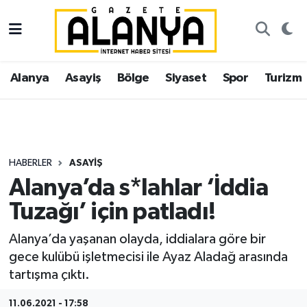
Alanya
İstanbul Nöbetçi Eczaneler
Alanya
Asayiş
Bölge
Siyaset
Spor
Turizm
Asayiş
İstanbul Hava Durumu
Bölge
İstanbul Trafik Yoğunluk Haritası
Siyaset
Süper Lig Puan Durumu ve Fikstür
HABERLER
ASAYIŞ
Alanya’da s*lahlar ‘İddia
Spor
Tüm Manşetler
Tuzağı’ için patladı!
Turizm
Son Dakika Haberleri
Alanya’da yaşanan olayda, iddialara göre bir
gece kulübü işletmecisi ile Ayaz Aladağ arasında
Ekonomi
Haber Arşivi
tartışma çıktı.
Gazipaşa
11.06.2021 - 17:58