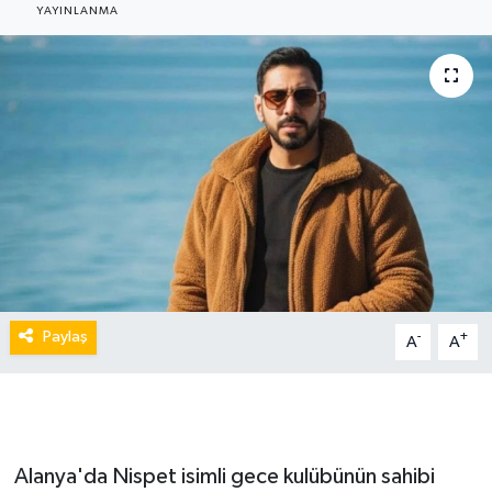
YAYINLANMA
Paylaş
-
+
A
A
Alanya'da Nispet isimli gece kulübünün sahibi