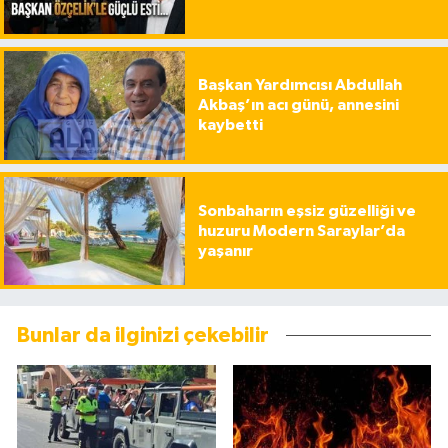
Başkan Yardımcısı Abdullah
Akbaş’ın acı günü, annesini
kaybetti
Sonbaharın eşsiz güzelliği ve
huzuru Modern Saraylar’da
yaşanır
Bunlar da ilginizi çekebilir