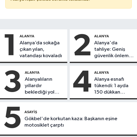
1
2
ALANYA
ALANYA
Alanya’da sokağa
Alanya'da
çıkan yılan,
tahliye: Geniş
vatandaşı kovaladı
güvenlik önlemi
alındı
3
4
ALANYA
ALANYA
Alanyalıların
Alanya esnafı
yıllardır
tükendi: 1 ayda
beklediği yol
150 dükkan
askıdan döndü
kapandı
5
ASAYIŞ
Gökbel'de korkutan kaza: Başkanın eşine
motosiklet çarptı