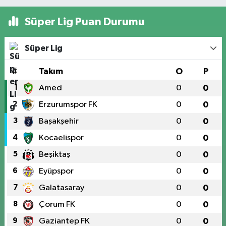
Süper Lig Puan Durumu
Süper Lig
#
Takım
O
P
1
Amed
0
0
2
Erzurumspor FK
0
0
3
Başakşehir
0
0
4
Kocaelispor
0
0
5
Beşiktaş
0
0
6
Eyüpspor
0
0
7
Galatasaray
0
0
8
Çorum FK
0
0
9
Gaziantep FK
0
0